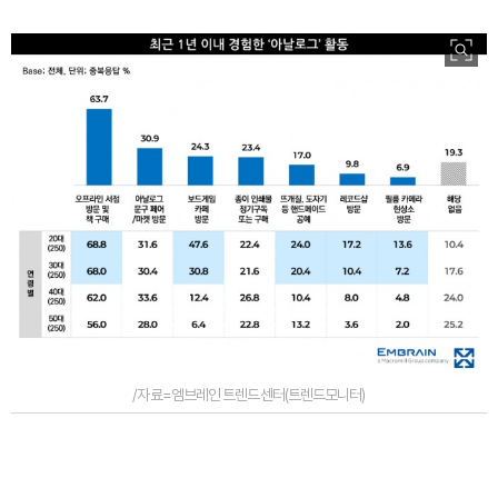
/자료=엠브레인 트렌드센터(트렌드모니터)