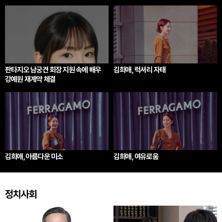
판타지오 남궁견 회장 지원 속에 배우
김희애, 럭셔리 자태
강예원 재계약 체결
김희애, 아름다운 미소
김희애, 여유로움
정치사회