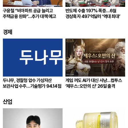
구윤철 “비아파트 공급 늘리고
반도체 수출 197% 폭증…6월
주택금융 완화”…추가 대책 예고
경상흑자 497억달러 ‘역대 최대’
경제
두나무, 경찰청 압수 가상자산
게임 꺼도 AI가 대신 사냥…컴투스
보관사업 수주…기술평가 94.14점
‘제우스: 오만의 신’ 26일 출격
산업