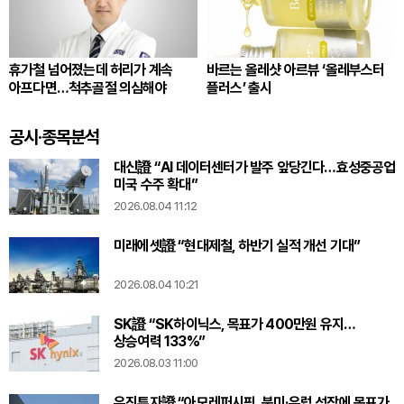
휴가철 넘어졌는데 허리가 계속
바르는 올레샷 아르뷰 ‘올레부스터
아프다면…척추골절 의심해야
플러스’ 출시
공시·종목분석
대신證 “AI 데이터센터가 발주 앞당긴다…효성중공업
미국 수주 확대”
2026.08.04 11:12
미래에셋證 “현대제철, 하반기 실적 개선 기대”
2026.08.04 10:21
SK證 “SK하이닉스, 목표가 400만원 유지…
상승여력 133%”
2026.08.03 11:00
유진투자證 “아모레퍼시픽, 북미·유럽 성장에 목표가