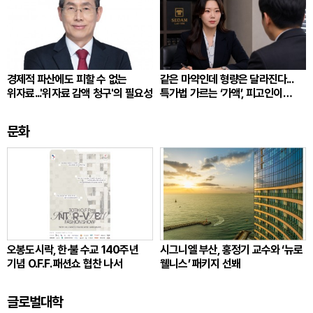
경제적 파산에도 피할 수 없는
같은 마약인데 형량은 달라진다...
위자료...'위자료 감액 청구'의 필요성
특가법 가르는 ‘가액’, 피고인이
따져봐야 할 것
문화
오봉도시락, 한·불 수교 140주년
시그니엘 부산, 홍정기 교수와 ‘뉴로
기념 O.F.F. 패션쇼 협찬 나서
웰니스’ 패키지 선봬
글로벌대학