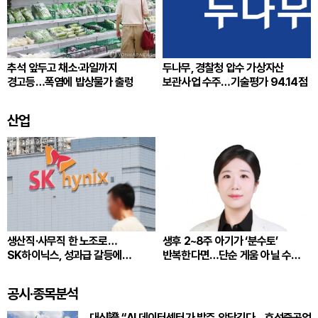
추석 앞두고 채소·과일까지
두나무, 경찰청 압수 가상자산
경고등…폭염에 밥상물가 출렁
보관사업 수주…기술평가 94.14점
산업
생산직·사무직 한 노조로…
생후 2~8주 아기가 ‘분수토’
SK하이닉스, 성과급 갈등에
반복한다면…단순 게움 아닐 수
통합노조 추진
있다
공시·종목분석
대신證 “AI 데이터센터가 발주 앞당긴다…효성중공업