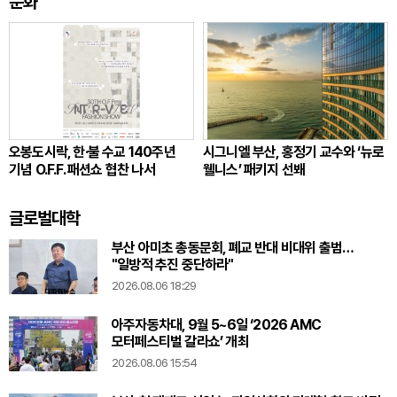
문화
오봉도시락, 한·불 수교 140주년
시그니엘 부산, 홍정기 교수와 ‘뉴로
기념 O.F.F. 패션쇼 협찬 나서
웰니스’ 패키지 선봬
글로벌대학
부산 아미초 총동문회, 폐교 반대 비대위 출범…
"일방적 추진 중단하라"
2026.08.06 18:29
아주자동차대, 9월 5~6일 ‘2026 AMC
모터페스티벌 갈라쇼’ 개최
2026.08.06 15:54