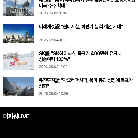
미국 수주 확대”
2026.08.04 11:12
미래에셋證 “현대제철, 하반기 실적 개선 기대”
2026.08.04 10:21
SK證 “SK하이닉스, 목표가 400만원 유지…
상승여력 133%”
2026.08.03 11:00
유진투자證 “아모레퍼시픽, 북미·유럽 성장에 목표가
상향”
2026.08.03 10:26
더파워LIVE