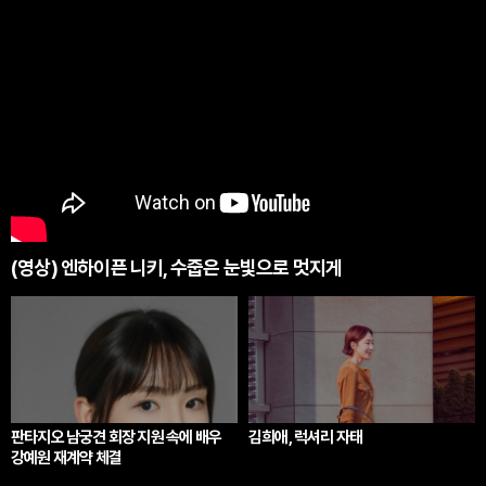
(영상) 엔하이픈 니키, 수줍은 눈빛으로 멋지게
판타지오 남궁견 회장 지원 속에 배우
김희애, 럭셔리 자태
강예원 재계약 체결