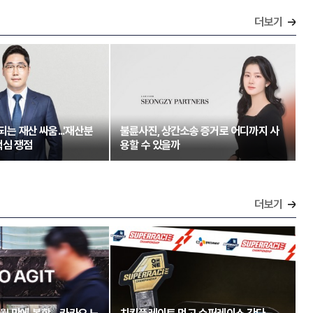
더보기
되는 재산 싸움...'재산분
불륜사진, 상간소송 증거로 어디까지 사
핵심 쟁점
용할 수 있을까
더보기