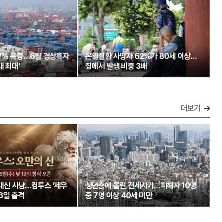
97% 폭증…6월 경상흑자
온열질환 사망자 62%가 80세 이상…
대 최대’
집에서 발생 비중 3배
더보기
 대신 사냥…컴투스 ‘제우
청년층에 몰린 전세사기…피해자 10명
26일 출격
중 7명 이상 40세 미만