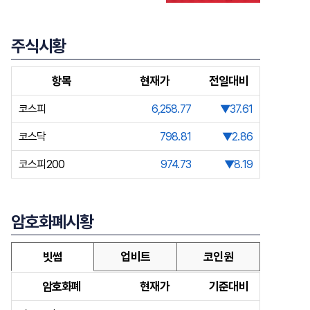
주식시황
항목
현재가
전일대비
코스피
6,258.77
▼37.61
코스닥
798.81
▼2.86
코스피200
974.73
▼8.19
암호화폐시황
빗썸
업비트
코인원
암호화폐
현재가
기준대비