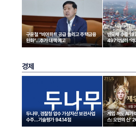
구윤철 “비아파트 공급 늘리고 주택금융
반도체 수출 1
완화”…추가 대책 예고
497억달러 ‘역
경제
두나무, 경찰청 압수 가상자산 보관사업
게임 꺼도 AI가
수주…기술평가 94.14점
스: 오만의 신’ 