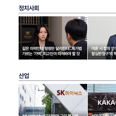
정치사회
같은 마약인데 형량은 달라진다...특가법
이혼 시 합의 안 
가르는 ‘가액’, 피고인이 따져봐야 할 것
할심판청구'의 
산업