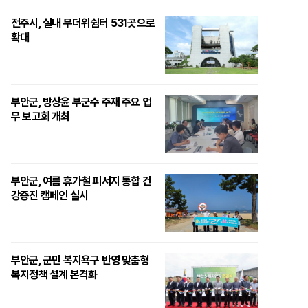
전주시, 실내 무더위쉼터 531곳으로
확대
부안군, 방상윤 부군수 주재 주요 업
무 보고회 개최
부안군, 여름 휴가철 피서지 통합 건
강증진 캠페인 실시
부안군, 군민 복지욕구 반영 맞춤형
복지정책 설계 본격화