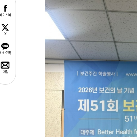
페이스북
X
카카오톡
메일