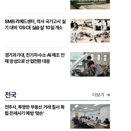
SM프리메드센터, 의사 국가고시 실
기 대비 'OSCE 실습실' 10일 개소
경기과기대, 전기차·수소·AI 제조 인
재 양성으로 산업전환 대응
전국
더보기
전주시, 투명한 부동산 거래 질서 확
립·전세사기 예방 ‘맞손’