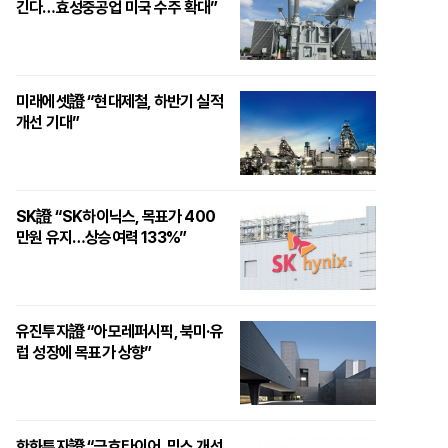
긴다…효성중공업 미국 수주 확대”
미래에셋證 “현대제철, 하반기 실적
개선 기대”
SK證 “SK하이닉스, 목표가 400
만원 유지…상승여력 133%”
유진투자證 “아모레퍼시픽, 북미·유
럽 성장에 목표가 상향”
한화투자證 “금호타이어, 믹스 개선