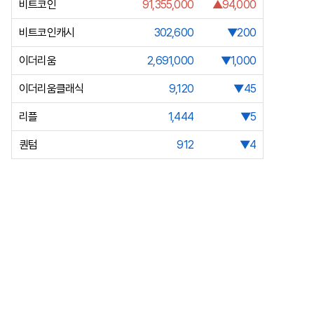
비트코인
91,355,000
▲94,000
비트코인캐시
302,600
▼200
이더리움
2,691,000
▼1,000
이더리움클래식
9,120
▼45
리플
1,444
▼5
퀀텀
912
▼4