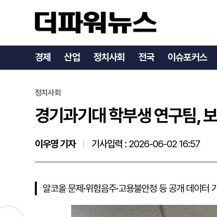
경기과기대 학부생 연구팀,
경제
산업
정치사회
전국
이슈포커스
정치사회
경기과기대 학부생 연구팀, 
이우영 기자
기사입력 :
2026-06-02 16:57
알코올 문제·위험음주·고용불안정 등 공개 데이터 