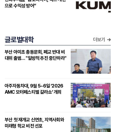
으로 수익성 방어”
글로벌대학
더보기
부산 아미초 총동문회, 폐교 반대 비
대위 출범… "일방적 추진 중단하라"
아주자동차대, 9월 5~6일 ‘2026
AMC 모터페스티벌 갈라쇼’ 개최
부산 첫 재개교 신연초, 지역사회와
미래형 학교 비전 선포