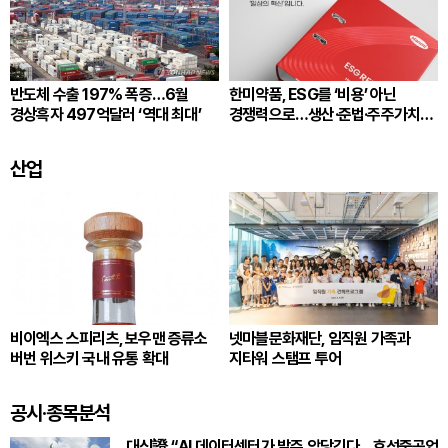
반도체 수출 197% 폭증…6월
한미약품, ESG를 ‘비용’ 아닌
경상흑자 497억달러 ‘역대 최대’
경쟁력으로…생산·준법·주주가치
잇는다
산업
비이엑스 스피리츠, 보우맨 증류소
넷마블문화재단, 임직원 가족과
버번 위스키 국내 유통 확대
지타워 스탬프 투어
공시·종목분석
대신證 “AI 데이터센터가 발주 앞당긴다…효성중공업