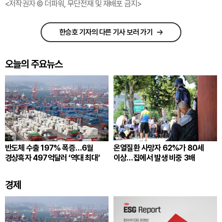
<저작권자 © 더파워, 무단전재 및 재배포 금지>
한승호 기자의 다른 기사 보러 가기
오늘의 주요뉴스
반도체 수출 197% 폭증…6월
온열질환 사망자 62%가 80세
경상흑자 497억달러 ‘역대 최대’
이상…집에서 발생 비중 3배
경제