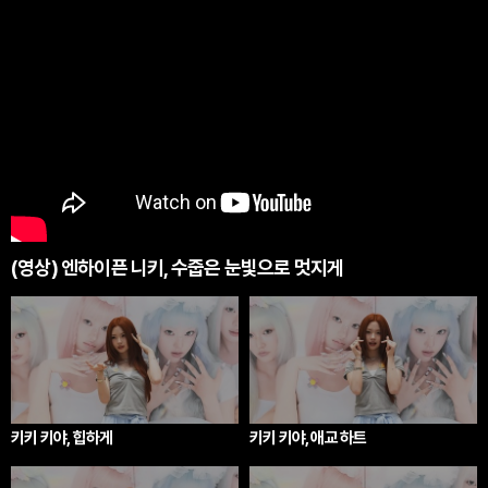
(영상) 엔하이픈 니키, 수줍은 눈빛으로 멋지게
키키 키야, 힙하게
키키 키야, 애교 하트