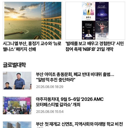
시그니엘 부산, 홍정기 교수와 ‘뉴로
'발레를 보고 배우고 경험한다' 시민
웰니스’ 패키지 선봬
참여 축제 'NBF:B' 21일 개막
글로벌대학
부산 아미초 총동문회, 폐교 반대 비대위 출범…
"일방적 추진 중단하라"
2026.08.06 18:29
아주자동차대, 9월 5~6일 ‘2026 AMC
모터페스티벌 갈라쇼’ 개최
2026.08.06 15:54
부산 첫 재개교 신연초, 지역사회와 미래형 학교 비전