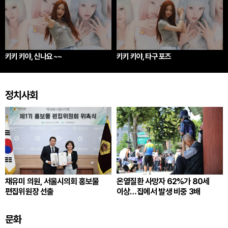
키키 키야, 신나요 ~~
키키 키야, 타구 포즈
정치사회
채유미 의원, 서울시의회 홍보물
온열질환 사망자 62%가 80세
편집위원장 선출
이상…집에서 발생 비중 3배
문화