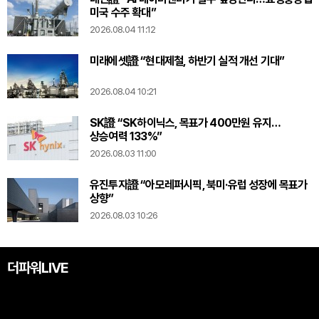
미국 수주 확대”
2026.08.04 11:12
미래에셋證 “현대제철, 하반기 실적 개선 기대”
2026.08.04 10:21
SK證 “SK하이닉스, 목표가 400만원 유지…
상승여력 133%”
2026.08.03 11:00
유진투자證 “아모레퍼시픽, 북미·유럽 성장에 목표가
상향”
2026.08.03 10:26
더파워LIVE