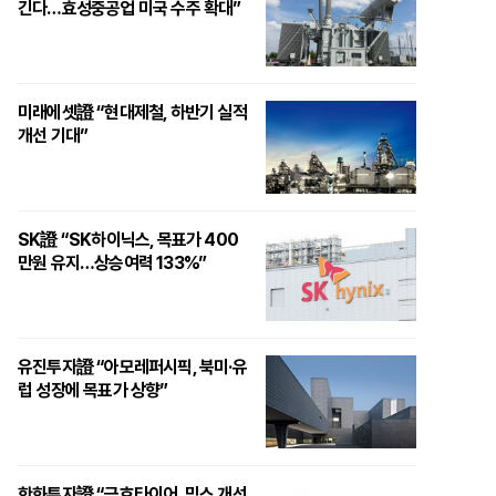
긴다…효성중공업 미국 수주 확대”
미래에셋證 “현대제철, 하반기 실적
개선 기대”
SK證 “SK하이닉스, 목표가 400
만원 유지…상승여력 133%”
유진투자證 “아모레퍼시픽, 북미·유
럽 성장에 목표가 상향”
한화투자證 “금호타이어, 믹스 개선