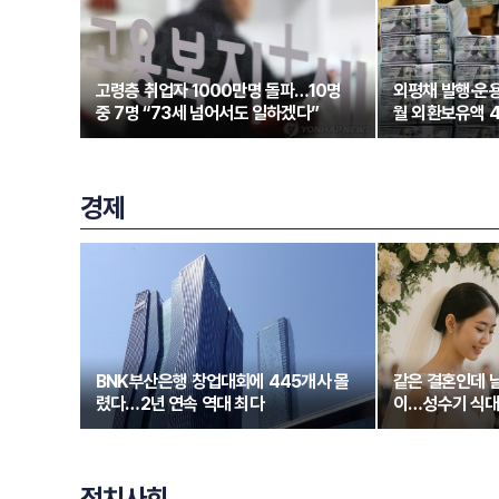
고령층 취업자 1000만명 돌파…10명
외평채 발행·운
중 7명 “73세 넘어서도 일하겠다”
월 외환보유액 4
경제
BNK부산은행 창업대회에 445개사 몰
같은 결혼인데 날
렸다…2년 연속 역대 최다
이…성수기 식대
정치사회