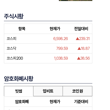
주식시황
항목
현재가
전일대비
코스피
6,598.26
▲239.31
코스닥
799.59
▲18.87
코스피200
1,038.59
▲38.56
암호화폐시황
빗썸
업비트
코인원
암호화폐
현재가
기준대비