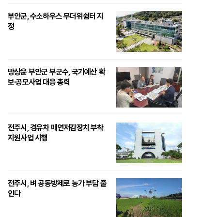
부안군, 수소하우스 무더위쉼터 지
정
방상윤 부안군 부군수, 국가예산 확
보·공모사업 대응 총력
전주시, 경유차 매연저감장치 부착
지원사업 시행
전주시, 벼 공동방제로 농가 부담 줄
인다