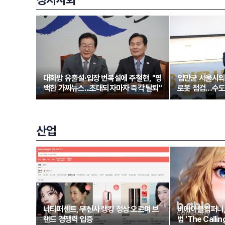
대화방 유출설·입장 번복설에 주철현, "명
임만균 서울시의
백한 가짜뉴스...초대되자마자 즉각 탈퇴"
로봇 점검…수도
산업
너티퍼센트, 무신사 랭킹 정상 오르며 브
비에이블컴퍼니, 
랜드 경쟁력 입증
범 'The Calli