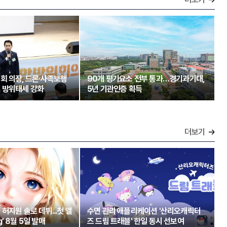
회 의장, 드론·사족보행
90개 평가요소 전부 통과…경기과기대,
 방위태세 강화
5년 기관인증 획득
더보기
허지원 솔로 데뷔...첫 앨
수면 관리 애플리케이션 '산리오캐릭터
ng' 8월 5일 발매
즈 드림 트래블' 한일 동시 선보여