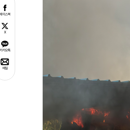
페이스북
X
카카오톡
메일