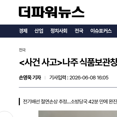
<사건 사고>나주 식품보관창
경제
산업
정치사회
전국
이슈포커스
전국
<사건 사고>나주 식품보관창고
손영욱 기자
기사입력 :
2026-06-08 16:05
전기배선 절연손상 추정…소방당국 42분 만에 완진