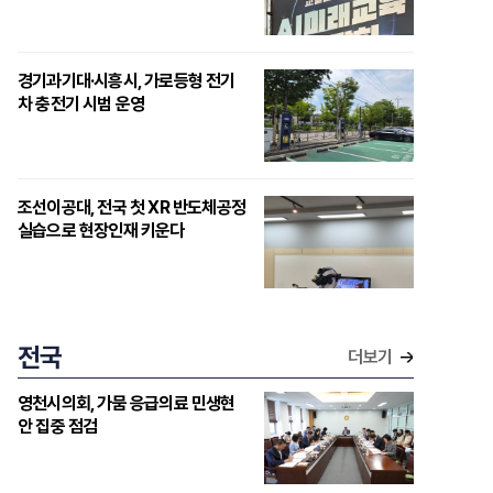
경기과기대·시흥시, 가로등형 전기
차 충전기 시범 운영
조선이공대, 전국 첫 XR 반도체공정
실습으로 현장인재 키운다
전국
더보기
영천시의회, 가뭄 응급의료 민생현
안 집중 점검