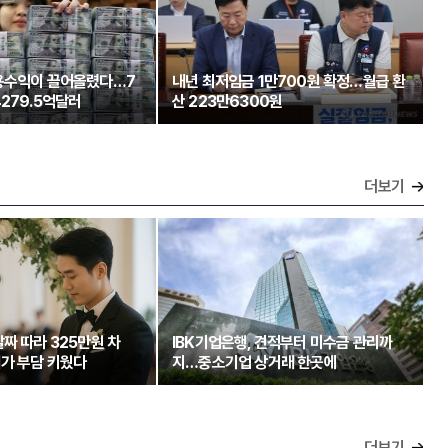
용수익이 끌어올렸다…7
내년 최저임금 1만700원 확정…월급 환
279.5억달러
산 223만6300원
더보기
짜 따라 325만원 차
IBK기업은행, 견적부터 미수금 관리까
가 부담 키웠다
지…중소기업 상거래 한곳에
더보기