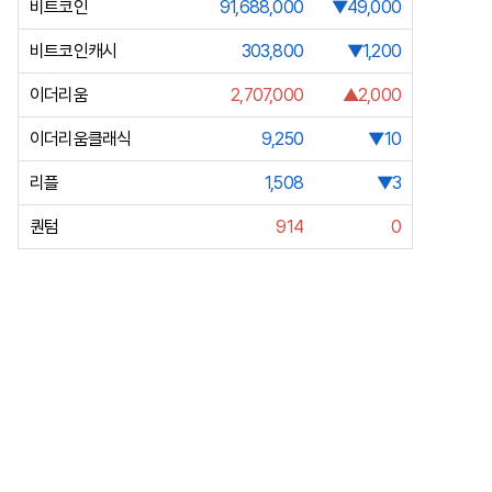
비트코인
91,688,000
▼49,000
비트코인캐시
303,800
▼1,200
이더리움
2,707,000
▲2,000
이더리움클래식
9,250
▼10
리플
1,508
▼3
퀀텀
914
0