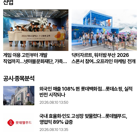
산업
게임 이용 고민부터 개발
닥터자르트, 워터밤 부산 2026
직업까지…넷마블문화재단, 가족
스폰서 참여...오프라인 마케팅 전개
프로그램 운영
공시·종목분석
외국인 매출 108% 뛴 롯데백화점…롯데쇼핑, 실적
반전 시작되나
2026.08.10 13:50
국내 효율화·인도 고성장 맞물렸다…롯데웰푸드,
영업익 89% 급증
2026.08.10 13:35