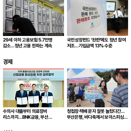
29세 이하 고용보험 5.7만명
국민성장펀드 ‘완판’에도 청년 참여
감소…청년 고용 한파는 계속
저조…가입금액 13% 수준
경제
수의사 대출부터 의료장비
청첩장·택배 문자 잘못 눌렀다간…
리스까지…BNK금융, 부산
부산은행, 바다축제서 보이스피싱
동물의료 지원 확대
예방 나서