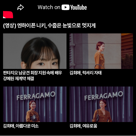
(영상) 엔하이픈 니키, 수줍은 눈빛으로 멋지게
판타지오 남궁견 회장 지원 속에 배우
김희애, 럭셔리 자태
강예원 재계약 체결
김희애, 아름다운 미소
김희애, 여유로움