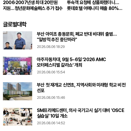
2006·2007년생 최대 20만원
투숙객 요청에 상품화했더니…
지원…청년문화예술패스 추가 접수
롯데호텔 어메니티 매출 80%
뛰었다
글로벌대학
부산 아미초 총동문회, 폐교 반대 비대위 출범…
"일방적 추진 중단하라"
2026.08.06 18:29
아주자동차대, 9월 5~6일 ‘2026 AMC
모터페스티벌 갈라쇼’ 개최
2026.08.06 15:54
부산 첫 재개교 신연초, 지역사회와 미래형 학교 비전
선포
2026.08.06 15:46
SM프리메드센터, 의사 국가고시 실기 대비 'OSCE
실습실' 10일 개소
2026.08.06 14:52