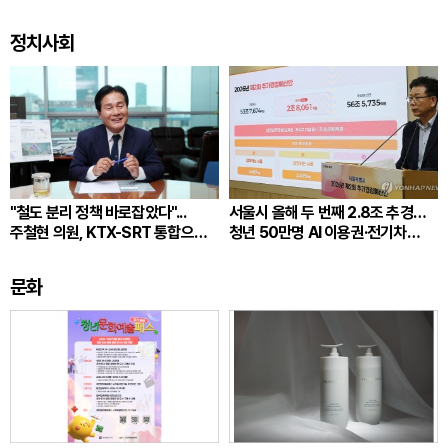
정치사회
"철도 분리 정책 바로잡았다"...
서울시 올해 두 번째 2.8조 추경…
주철현 의원, KTX-SRT 통합으로
청년 50만명 AI 이용권·전기차
전라선 교통난 숨통
2만6500대 지원
문화