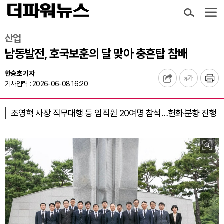
산업
남동발전, 호국보훈의 달 맞아 충혼탑 참배
한승호 기자
기사입력 : 2026-06-08 16:20
조영혁 사장 직무대행 등 임직원 20여명 참석…헌화·분향 진행