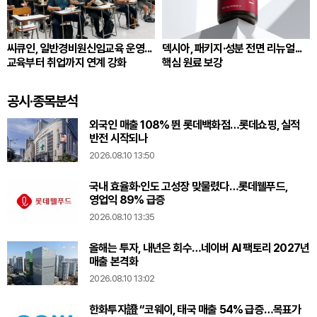
씨큐인, 일반경비원신임교육 운영...
덱시아, 패키지·성분 전면 리뉴얼...
교육부터 취업까지 연계 강화
핵심 원료 보강
공시·종목분석
외국인 매출 108% 뛴 롯데백화점…롯데쇼핑, 실적
반전 시작되나
2026.08.10 13:50
국내 효율화·인도 고성장 맞물렸다…롯데웰푸드,
영업익 89% 급증
2026.08.10 13:35
올해는 투자, 내년은 회수…네이버 AI 팩토리 2027년
매출 본격화
2026.08.10 13:02
한화투자證 “코웨이, 태국 매출 54% 급증…목표가