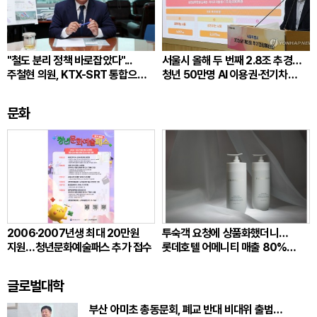
"철도 분리 정책 바로잡았다"...
서울시 올해 두 번째 2.8조 추경…
주철현 의원, KTX-SRT 통합으로
청년 50만명 AI 이용권·전기차
전라선 교통난 숨통
2만6500대 지원
문화
2006·2007년생 최대 20만원
투숙객 요청에 상품화했더니…
지원…청년문화예술패스 추가 접수
롯데호텔 어메니티 매출 80%
뛰었다
글로벌대학
부산 아미초 총동문회, 폐교 반대 비대위 출범…