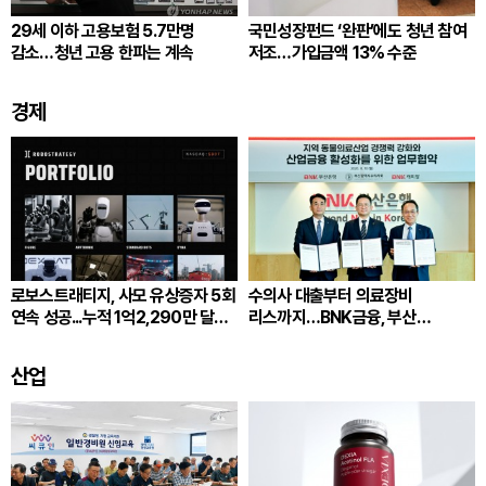
29세 이하 고용보험 5.7만명
국민성장펀드 ‘완판’에도 청년 참여
감소…청년 고용 한파는 계속
저조…가입금액 13% 수준
경제
로보스트래티지, 사모 유상증자 5회
수의사 대출부터 의료장비
연속 성공...누적 1억2,290만 달러
리스까지…BNK금융, 부산
확보
동물의료 지원 확대
산업