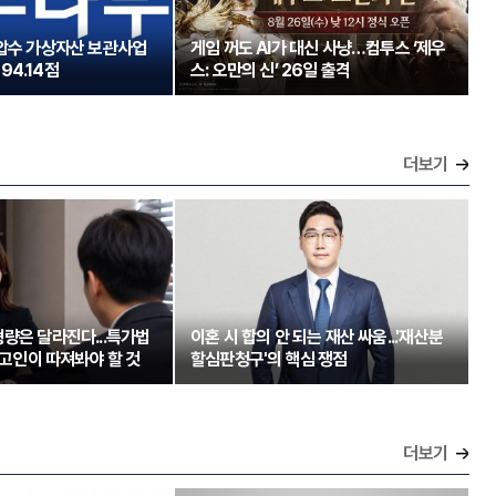
 압수 가상자산 보관사업
게임 꺼도 AI가 대신 사냥…컴투스 ‘제우
94.14점
스: 오만의 신’ 26일 출격
더보기
량은 달라진다...특가법
이혼 시 합의 안 되는 재산 싸움...'재산분
 피고인이 따져봐야 할 것
할심판청구'의 핵심 쟁점
더보기