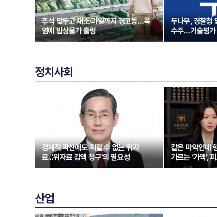
추석 앞두고 채소·과일까지 경고등…폭
두나무, 경찰청
염에 밥상물가 출렁
수주…기술평가 
정치사회
경제적 파산에도 피할 수 없는 위자
같은 마약인데 형
료...'위자료 감액 청구'의 필요성
가르는 ‘가액’,
산업