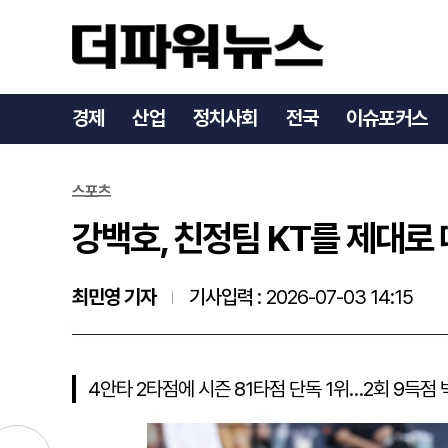
강백호, 친정팀 KT를 제대
경제
산업
정치사회
전국
이슈포커스
스포츠
강백호, 친정팀 KT를 제대로 
최민영 기자
기사입력 :
2026-07-03 14:15
4안타 2타점에 시즌 81타점 단독 1위…2회 9득점