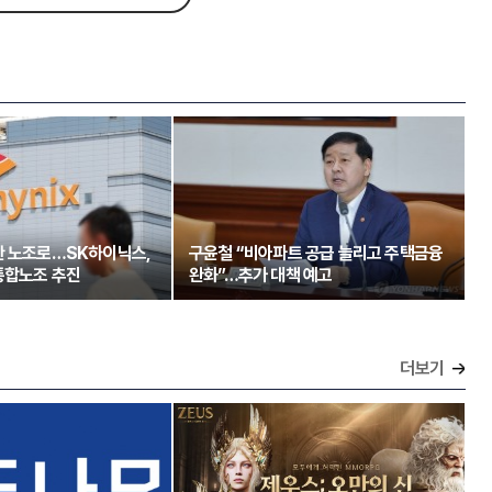
한 노조로…SK하이닉스,
구윤철 “비아파트 공급 늘리고 주택금융
통합노조 추진
완화”…추가 대책 예고
더보기