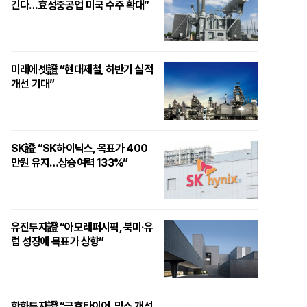
긴다…효성중공업 미국 수주 확대”
미래에셋證 “현대제철, 하반기 실적
개선 기대”
SK證 “SK하이닉스, 목표가 400
만원 유지…상승여력 133%”
유진투자證 “아모레퍼시픽, 북미·유
럽 성장에 목표가 상향”
한화투자證 “금호타이어, 믹스 개선