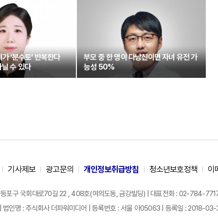
기가 ‘분수토’ 반복한다
부모 중 한 명이 다낭신이면 자녀 유전 가
닐 수 있다
능성 50%
기사제보
광고문의
개인정보취급방침
청소년보호정책
이
구 국회대로70길 22 , 408호(여의도동, 금강빌딩) | 대표전화 : 02-784-7717 |
| 법인명 : 주식회사 더파워미디어 | 등록번호 : 서울 아05063 | 등록일 : 2018-03-31 