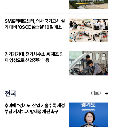
SM프리메드센터, 의사 국가고시 실
기 대비 'OSCE 실습실' 10일 개소
경기과기대, 전기차·수소·AI 제조 인
재 양성으로 산업전환 대응
전국
더보기
추미애 “경기도, 산업 키울수록 재정
부담 커져”…지방재정 개편 촉구