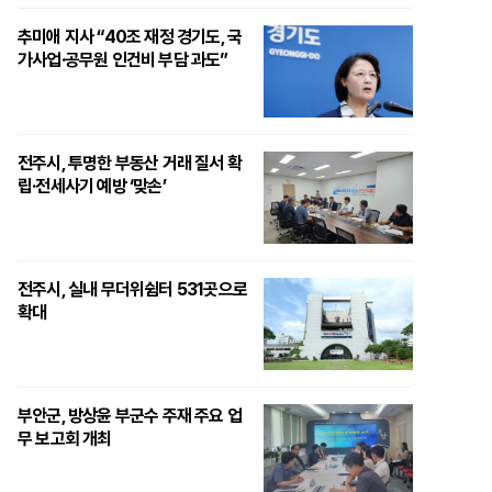
추미애 지사 “40조 재정 경기도, 국
가사업·공무원 인건비 부담 과도”
전주시, 투명한 부동산 거래 질서 확
립·전세사기 예방 ‘맞손’
전주시, 실내 무더위쉼터 531곳으로
확대
부안군, 방상윤 부군수 주재 주요 업
무 보고회 개최