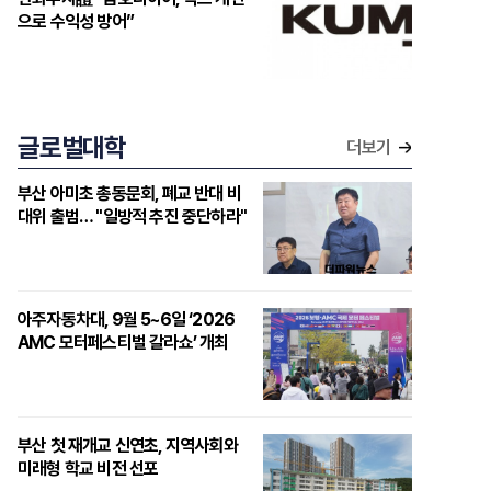
으로 수익성 방어”
글로벌대학
더보기
부산 아미초 총동문회, 폐교 반대 비
대위 출범… "일방적 추진 중단하라"
아주자동차대, 9월 5~6일 ‘2026
AMC 모터페스티벌 갈라쇼’ 개최
부산 첫 재개교 신연초, 지역사회와
미래형 학교 비전 선포