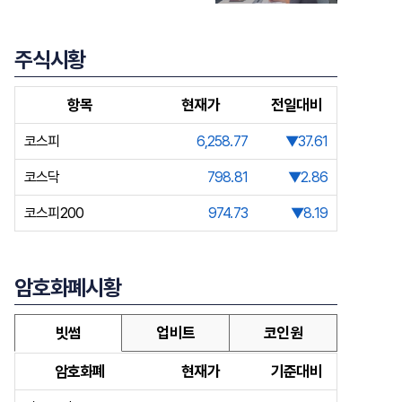
주식시황
항목
현재가
전일대비
코스피
6,258.77
▼37.61
코스닥
798.81
▼2.86
코스피200
974.73
▼8.19
암호화폐시황
빗썸
업비트
코인원
암호화폐
현재가
기준대비