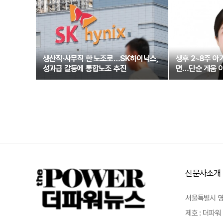
생산직·사무직 한 노조로…SK하이닉스,
생후 2~8주 아
성과급 갈등에 통합노조 추진
면…단순 게움 아
신문사소개
서울특별시 영등포
제호 : 더파워 