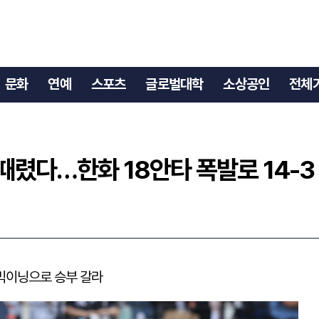
로 때렸다…한화 18안타 폭발로 14-3 대승
문화
연예
스포츠
글로벌대학
소상공인
전체
때렸다…한화 18안타 폭발로 14-3
 빅이닝으로 승부 갈라