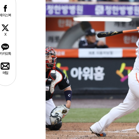
페이스북
X
카카오톡
메일