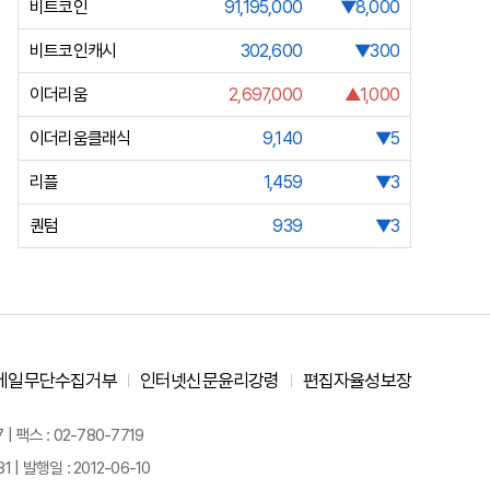
비트코인
91,195,000
▼8,000
비트코인캐시
302,600
▼300
이더리움
2,697,000
▲1,000
이더리움클래식
9,140
▼5
리플
1,459
▼3
퀀텀
939
▼3
메일무단수집거부
인터넷신문윤리강령
편집자율성보장
 팩스 : 02-780-7719
| 발행일 : 2012-06-10