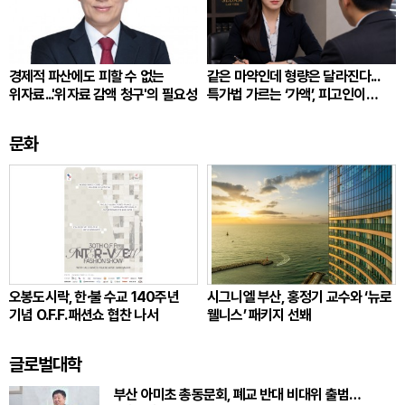
경제적 파산에도 피할 수 없는
같은 마약인데 형량은 달라진다...
위자료...'위자료 감액 청구'의 필요성
특가법 가르는 ‘가액’, 피고인이
따져봐야 할 것
문화
오봉도시락, 한·불 수교 140주년
시그니엘 부산, 홍정기 교수와 ‘뉴로
기념 O.F.F. 패션쇼 협찬 나서
웰니스’ 패키지 선봬
글로벌대학
부산 아미초 총동문회, 폐교 반대 비대위 출범…