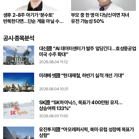
생후 2~8주 아기가 ‘분수토’
부모 중 한 명이 다낭신이면 자녀
반복한다면…단순 게움 아닐 수
유전 가능성 50%
있다
공시·종목분석
대신證 “AI 데이터센터가 발주 앞당긴다…효성중공업
미국 수주 확대”
2026.08.04 11:12
미래에셋證 “현대제철, 하반기 실적 개선 기대”
2026.08.04 10:21
SK證 “SK하이닉스, 목표가 400만원 유지…
상승여력 133%”
2026.08.03 11:00
유진투자證 “아모레퍼시픽, 북미·유럽 성장에 목표가
상향”