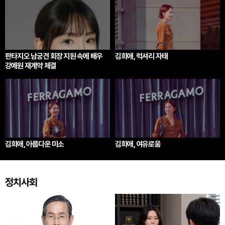
판타지오 남궁견 회장 지원 속에 배우
김희애, 럭셔리 자태
강예원 재계약 체결
김희애, 아름다운 미소
김희애, 여유로움
정치사회