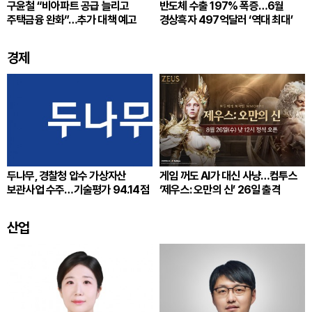
구윤철 “비아파트 공급 늘리고
반도체 수출 197% 폭증…6월
주택금융 완화”…추가 대책 예고
경상흑자 497억달러 ‘역대 최대’
경제
두나무, 경찰청 압수 가상자산
게임 꺼도 AI가 대신 사냥…컴투스
보관사업 수주…기술평가 94.14점
‘제우스: 오만의 신’ 26일 출격
산업