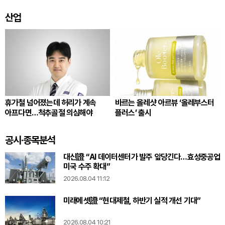
산업
휴가철 넘어졌는데 허리가 계속
바르는 올레샷 아르뷰 ‘올레부스터
아프다면…척추골절 의심해야
플러스’ 출시
공시·종목분석
대신證 “AI 데이터센터가 발주 앞당긴다…효성중공업
미국 수주 확대”
2026.08.04 11:12
미래에셋證 “현대제철, 하반기 실적 개선 기대”
2026.08.04 10:21