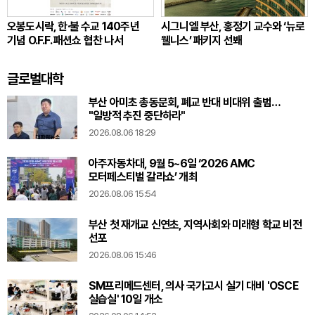
오봉도시락, 한·불 수교 140주년
시그니엘 부산, 홍정기 교수와 ‘뉴로
기념 O.F.F. 패션쇼 협찬 나서
웰니스’ 패키지 선봬
글로벌대학
부산 아미초 총동문회, 폐교 반대 비대위 출범…
"일방적 추진 중단하라"
2026.08.06 18:29
아주자동차대, 9월 5~6일 ‘2026 AMC
모터페스티벌 갈라쇼’ 개최
2026.08.06 15:54
부산 첫 재개교 신연초, 지역사회와 미래형 학교 비전
선포
2026.08.06 15:46
SM프리메드센터, 의사 국가고시 실기 대비 'OSCE
실습실' 10일 개소