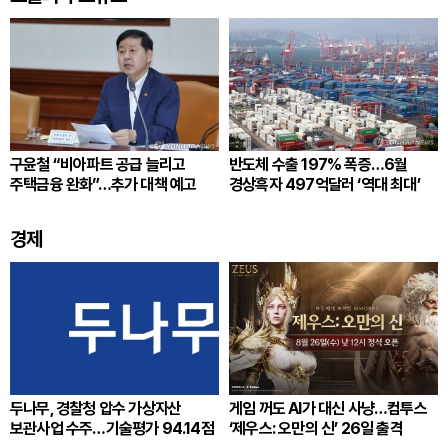
구윤철 “비아파트 공급 늘리고
반도체 수출 197% 폭증…6월
주택금융 완화”…추가 대책 예고
경상흑자 497억달러 ‘역대 최대’
경제
두나무, 경찰청 압수 가상자산
게임 꺼도 AI가 대신 사냥…컴투스
보관사업 수주…기술평가 94.14점
‘제우스: 오만의 신’ 26일 출격