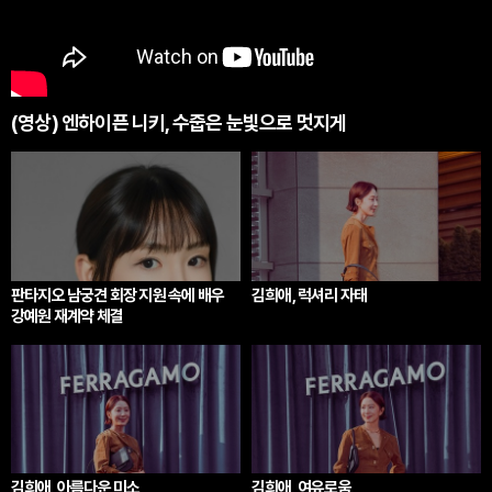
(영상) 엔하이픈 니키, 수줍은 눈빛으로 멋지게
판타지오 남궁견 회장 지원 속에 배우
김희애, 럭셔리 자태
강예원 재계약 체결
김희애, 아름다운 미소
김희애, 여유로움