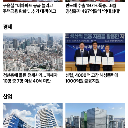
구윤철 “비아파트 공급 늘리고
반도체 수출 197% 폭증…6월
주택금융 완화”…추가 대책 예고
경상흑자 497억달러 ‘역대 최대’
경제
청년층에 몰린 전세사기…피해자
신협, 4000억 고창 해상풍력에
10명 중 7명 이상 40세 미만
1000억원 금융지원
산업