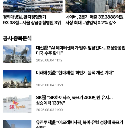
경희대병원, 환자경험평가
네이버, 2분기 매출 3조3888억원
93.38점…서울 상급종합병원 3위
사상 최대…영업익 0.2% 감소
공시·종목분석
대신證 “AI 데이터센터가 발주 앞당긴다…효성중공업
미국 수주 확대”
2026.08.04 11:12
미래에셋證 “현대제철, 하반기 실적 개선 기대”
2026.08.04 10:21
SK證 “SK하이닉스, 목표가 400만원 유지…
상승여력 133%”
2026.08.03 11:00
유진투자證 “아모레퍼시픽, 북미·유럽 성장에 목표가
상향”