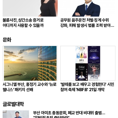
불륜사진, 상간소송 증거로
공무원 음주운전 처벌·징계 수위
어디까지 사용할 수 있을까
강화, 피해 발생시 법률 조력 받아
대응해야
문화
시그니엘 부산, 홍정기 교수와 ‘뉴로
'발레를 보고 배우고 경험한다' 시민
웰니스’ 패키지 선봬
참여 축제 'NBF:B' 21일 개막
글로벌대학
부산 아미초 총동문회, 폐교 반대 비대위 출범…
"일방적 추진 중단하라"