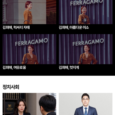
김희애, 럭셔리 자태
김희애, 아름다운 미소
김희애, 여유로움
김희애, 멋지게
정치사회