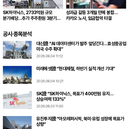
SK하이닉스, 2733억원 규모
성과급 갈등 3개월 만에 봉합…
분기배당…추가 주주환원 3분기
카카오 노사, 임금협약 타결
확정
공시·종목분석
대신證 “AI 데이터센터가 발주 앞당긴다…효성중공업
미국 수주 확대”
2026.08.04 11:12
미래에셋證 “현대제철, 하반기 실적 개선 기대”
2026.08.04 10:21
SK證 “SK하이닉스, 목표가 400만원 유지…
상승여력 133%”
2026.08.03 11:00
유진투자證 “아모레퍼시픽, 북미·유럽 성장에 목표가
상향”