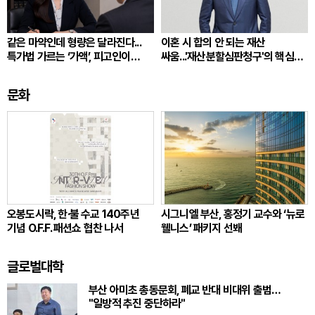
같은 마약인데 형량은 달라진다...
이혼 시 합의 안 되는 재산
특가법 가르는 ‘가액’, 피고인이
싸움...'재산분할심판청구'의 핵심
따져봐야 할 것
쟁점
문화
오봉도시락, 한·불 수교 140주년
시그니엘 부산, 홍정기 교수와 ‘뉴로
기념 O.F.F. 패션쇼 협찬 나서
웰니스’ 패키지 선봬
글로벌대학
부산 아미초 총동문회, 폐교 반대 비대위 출범…
"일방적 추진 중단하라"