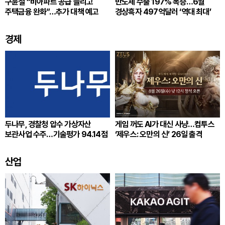
구윤철 “비아파트 공급 늘리고
반도체 수출 197% 폭증…6월
주택금융 완화”…추가 대책 예고
경상흑자 497억달러 ‘역대 최대’
경제
두나무, 경찰청 압수 가상자산
게임 꺼도 AI가 대신 사냥…컴투스
보관사업 수주…기술평가 94.14점
‘제우스: 오만의 신’ 26일 출격
산업