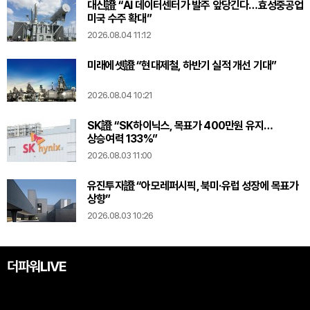
대신證 “AI 데이터센터가 발주 앞당긴다…효성중공업
미국 수주 확대”
2026.08.04 11:12
미래에셋證 “현대제철, 하반기 실적 개선 기대”
2026.08.04 10:21
SK證 “SK하이닉스, 목표가 400만원 유지…
상승여력 133%”
2026.08.03 11:00
유진투자證 “아모레퍼시픽, 북미·유럽 성장에 목표가
상향”
2026.08.03 10:26
더파워LIVE