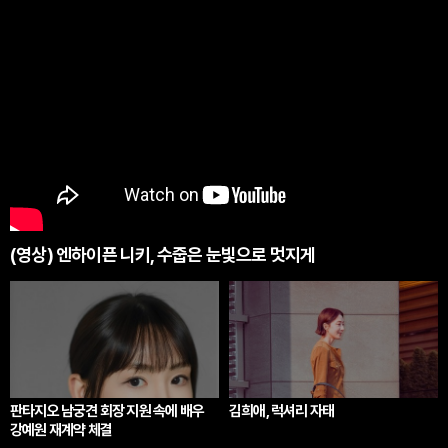
(영상) 엔하이픈 니키, 수줍은 눈빛으로 멋지게
판타지오 남궁견 회장 지원 속에 배우
김희애, 럭셔리 자태
강예원 재계약 체결