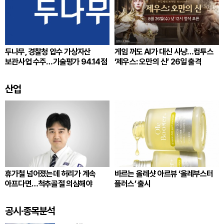
두나무, 경찰청 압수 가상자산
게임 꺼도 AI가 대신 사냥…컴투스
보관사업 수주…기술평가 94.14점
‘제우스: 오만의 신’ 26일 출격
산업
휴가철 넘어졌는데 허리가 계속
바르는 올레샷 아르뷰 ‘올레부스터
아프다면…척추골절 의심해야
플러스’ 출시
공시·종목분석