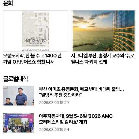
문화
오봉도시락, 한·불 수교 140주년
시그니엘 부산, 홍정기 교수와 ‘뉴로
기념 O.F.F. 패션쇼 협찬 나서
웰니스’ 패키지 선봬
글로벌대학
부산 아미초 총동문회, 폐교 반대 비대위 출범…
"일방적 추진 중단하라"
2026.08.06 18:29
아주자동차대, 9월 5~6일 ‘2026 AMC
모터페스티벌 갈라쇼’ 개최
2026.08.06 15:54