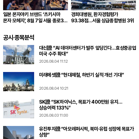
일본 몬자야키 브랜드 ‘츠키시마
경희대병원, 환자경험평가
몬자 모헤지’, 8월 7일 서울 종로3가
93.38점…서울 상급종합병원 3위
한국 1호점 오픈
공시·종목분석
대신證 “AI 데이터센터가 발주 앞당긴다…효성중공업
미국 수주 확대”
2026.08.04 11:12
미래에셋證 “현대제철, 하반기 실적 개선 기대”
2026.08.04 10:21
SK證 “SK하이닉스, 목표가 400만원 유지…
상승여력 133%”
2026.08.03 11:00
유진투자證 “아모레퍼시픽, 북미·유럽 성장에 목표가
상향”