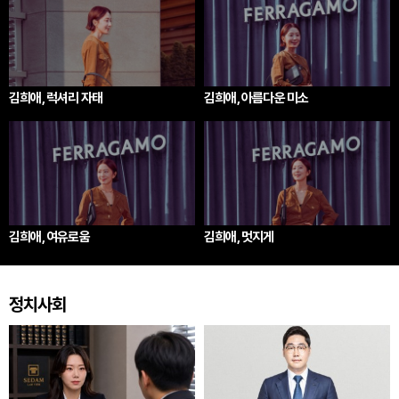
김희애, 럭셔리 자태
김희애, 아름다운 미소
김희애, 여유로움
김희애, 멋지게
정치사회