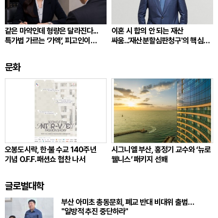
같은 마약인데 형량은 달라진다...
이혼 시 합의 안 되는 재산
특가법 가르는 ‘가액’, 피고인이
싸움...'재산분할심판청구'의 핵심
따져봐야 할 것
쟁점
문화
오봉도시락, 한·불 수교 140주년
시그니엘 부산, 홍정기 교수와 ‘뉴로
기념 O.F.F. 패션쇼 협찬 나서
웰니스’ 패키지 선봬
글로벌대학
부산 아미초 총동문회, 폐교 반대 비대위 출범…
"일방적 추진 중단하라"