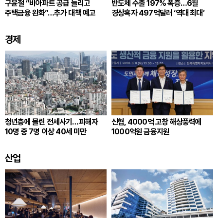
구윤철 “비아파트 공급 늘리고
반도체 수출 197% 폭증…6월
주택금융 완화”…추가 대책 예고
경상흑자 497억달러 ‘역대 최대’
경제
청년층에 몰린 전세사기…피해자
신협, 4000억 고창 해상풍력에
10명 중 7명 이상 40세 미만
1000억원 금융지원
산업