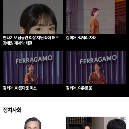
판타지오 남궁견 회장 지원 속에 배우
김희애, 럭셔리 자태
강예원 재계약 체결
김희애, 아름다운 미소
김희애, 여유로움
정치사회