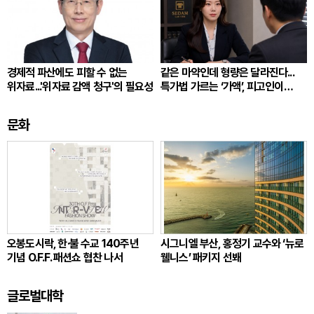
경제적 파산에도 피할 수 없는
같은 마약인데 형량은 달라진다...
위자료...'위자료 감액 청구'의 필요성
특가법 가르는 ‘가액’, 피고인이
따져봐야 할 것
문화
오봉도시락, 한·불 수교 140주년
시그니엘 부산, 홍정기 교수와 ‘뉴로
기념 O.F.F. 패션쇼 협찬 나서
웰니스’ 패키지 선봬
글로벌대학