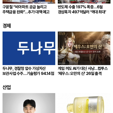
구윤철 “비아파트 공급 늘리고
반도체 수출 197% 폭증…6월
주택금융 완화”…추가 대책 예고
경상흑자 497억달러 ‘역대 최대’
경제
두나무, 경찰청 압수 가상자산
게임 꺼도 AI가 대신 사냥…컴투스
보관사업 수주…기술평가 94.14점
‘제우스: 오만의 신’ 26일 출격
산업