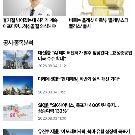
휴가철 넘어졌는데 허리가 계속
바르는 올레샷 아르뷰 ‘올레부스터
아프다면…척추골절 의심해야
플러스’ 출시
공시·종목분석
대신證 “AI 데이터센터가 발주 앞당긴다…효성중공업
미국 수주 확대”
2026.08.04 11:12
미래에셋證 “현대제철, 하반기 실적 개선 기대”
2026.08.04 10:21
SK證 “SK하이닉스, 목표가 400만원 유지…
상승여력 133%”
2026.08.03 11:00
유진투자證 “아모레퍼시픽, 북미·유럽 성장에 목표가