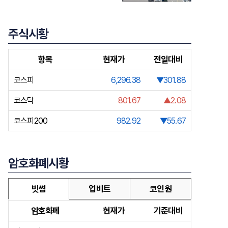
주식시황
항목
현재가
전일대비
코스피
6,296.38
▼301.88
코스닥
801.67
▲2.08
코스피200
982.92
▼55.67
암호화폐시황
빗썸
업비트
코인원
암호화폐
현재가
기준대비