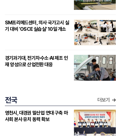
SM프리메드센터, 의사 국가고시 실
기 대비 'OSCE 실습실' 10일 개소
경기과기대, 전기차·수소·AI 제조 인
재 양성으로 산업전환 대응
전국
더보기
영천시, 대경권 말산업 연대 구축 마
사회 본사 유치 동력 확보