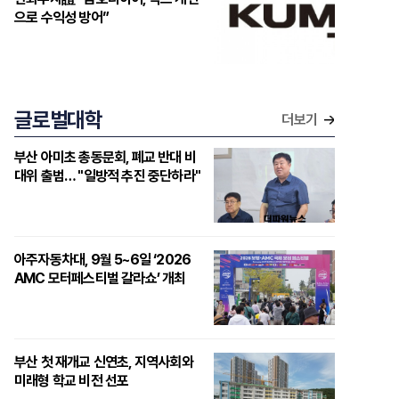
으로 수익성 방어”
글로벌대학
더보기
부산 아미초 총동문회, 폐교 반대 비
대위 출범… "일방적 추진 중단하라"
아주자동차대, 9월 5~6일 ‘2026
AMC 모터페스티벌 갈라쇼’ 개최
부산 첫 재개교 신연초, 지역사회와
미래형 학교 비전 선포