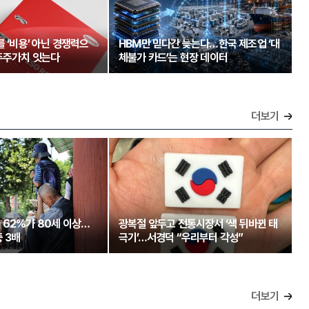
를 ‘비용’ 아닌 경쟁력으
HBM만 믿다간 늦는다…한국 제조업 ‘대
주주가치 잇는다
체불가 카드’는 현장 데이터
더보기
 62%가 80세 이상…
광복절 앞두고 전통시장서 ‘색 뒤바뀐 태
 3배
극기’…서경덕 “우리부터 각성”
더보기