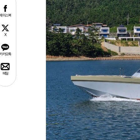
페이스북
X
카카오톡
메일