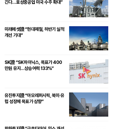
긴다…효성중공업 미국 수주 확대”
미래에셋證 “현대제철, 하반기 실적
개선 기대”
SK證 “SK하이닉스, 목표가 400
만원 유지…상승여력 133%”
유진투자證 “아모레퍼시픽, 북미·유
럽 성장에 목표가 상향”
한화투자證 “금호타이어, 믹스 개선