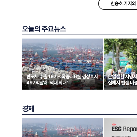
한승호 기자의 
오늘의 주요뉴스
반도체 수출 197% 폭증…6월 경상흑자
온열질환 사망자
497억달러 ‘역대 최대’
집에서 발생 비중
경제