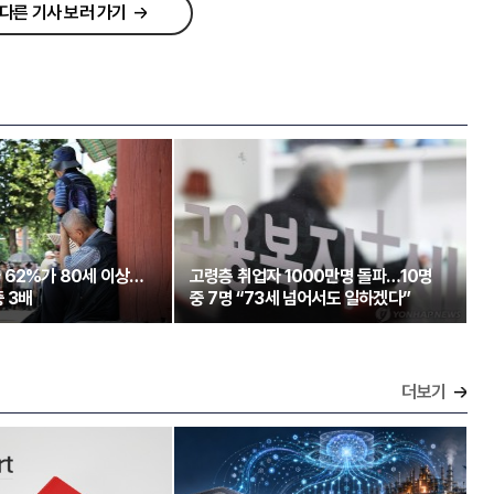
다른 기사 보러 가기
 62%가 80세 이상…
고령층 취업자 1000만명 돌파…10명
 3배
중 7명 “73세 넘어서도 일하겠다”
더보기