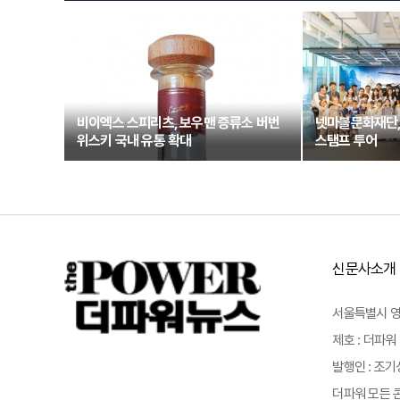
비이엑스 스피리츠, 보우맨 증류소 버번
넷마블문화재단,
위스키 국내 유통 확대
스탬프 투어
신문사소개
서울특별시 영등포
제호 : 더파워 
발행인 : 조기
더파워 모든 콘