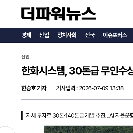
한화시스템, 30톤급 무인
경제
산업
정치사회
전국
이슈포커스
산업
한화시스템, 30톤급 무인수
한승호 기자
기사입력 :
2026-07-09 13:38
자체 투자로 30톤·140톤급 개발 추진…AI 자율운