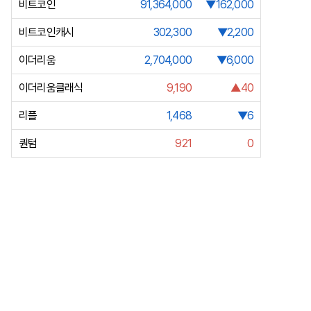
비트코인
91,364,000
▼162,000
비트코인캐시
302,300
▼2,200
이더리움
2,704,000
▼6,000
이더리움클래식
9,190
▲40
리플
1,468
▼6
퀀텀
921
0