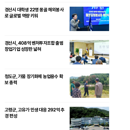
경산시 대학생 22명 몽골 해외봉사
로 글로벌 역량 키워
경산시, 408억 벤처투자조합 출범
창업기업 성장판 넓혀
청도군, 가뭄 장기화에 농업용수 확
보 총력
고령군, 고유가 민생 대응 292억 추
경 편성