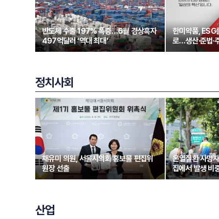
반도체 수출 197% 폭증…6월 경상흑자
한미약품, ESG
497억달러 ‘역대 최대’
로…생산·준법·
정치사회
채유미 의원, 서울시의회 홍보물 편집위
온열질환 사망자
원장 선출
집에서 발생 비중
산업