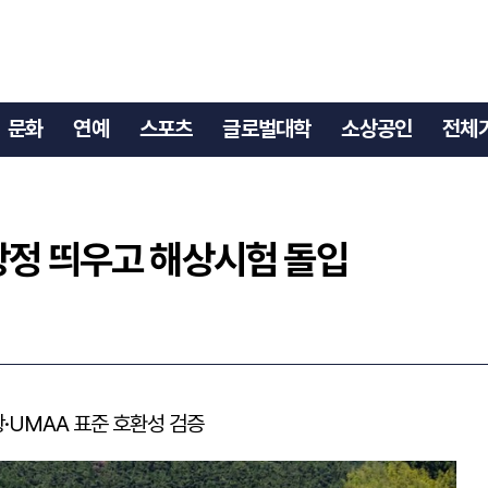
수상정 띄우고 해상시험 돌입
문화
연예
스포츠
글로벌대학
소상공인
전체
상정 띄우고 해상시험 돌입
항·UMAA 표준 호환성 검증