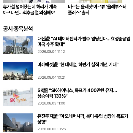
휴가철 넘어졌는데 허리가 계속
바르는 올레샷 아르뷰 ‘올레부스터
아프다면…척추골절 의심해야
플러스’ 출시
공시·종목분석
대신證 “AI 데이터센터가 발주 앞당긴다…효성중공업
미국 수주 확대”
2026.08.04 11:12
미래에셋證 “현대제철, 하반기 실적 개선 기대”
2026.08.04 10:21
SK證 “SK하이닉스, 목표가 400만원 유지…
상승여력 133%”
2026.08.03 11:00
유진투자證 “아모레퍼시픽, 북미·유럽 성장에 목표가
상향”
2026.08.03 10:26