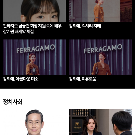
판타지오 남궁견 회장 지원 속에 배우
김희애, 럭셔리 자태
강예원 재계약 체결
김희애, 아름다운 미소
김희애, 여유로움
정치사회