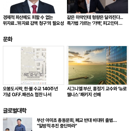
경제적 파산에도 피할 수 없는
같은 마약인데 형량은 달라진다...
위자료...'위자료 감액 청구'의 필요성
특가법 가르는 ‘가액’, 피고인이
따져봐야 할 것
문화
오봉도시락, 한·불 수교 140주년
시그니엘 부산, 홍정기 교수와 ‘뉴로
기념 O.F.F. 패션쇼 협찬 나서
웰니스’ 패키지 선봬
글로벌대학
부산 아미초 총동문회, 폐교 반대 비대위 출범…
"일방적 추진 중단하라"