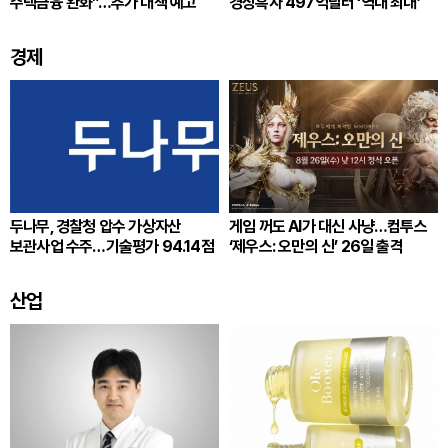
주택금융 완화”…추가 대책 예고
경상흑자 497억달러 ‘역대 최대’
경제
두나무, 경찰청 압수 가상자산
게임 꺼도 AI가 대신 사냥…컴투스
보관사업 수주…기술평가 94.14점
‘제우스: 오만의 신’ 26일 출격
산업