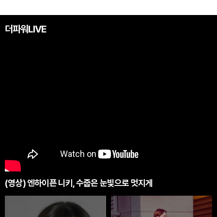
더파워LIVE
(영상) 엔하이픈 니키, 수줍은 눈빛으로 멋지게