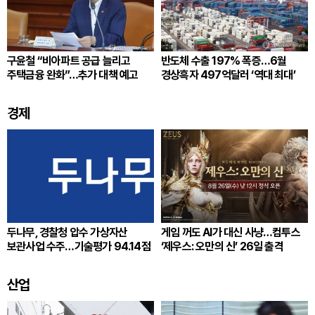
구윤철 “비아파트 공급 늘리고
반도체 수출 197% 폭증…6월
주택금융 완화”…추가 대책 예고
경상흑자 497억달러 ‘역대 최대’
경제
두나무, 경찰청 압수 가상자산
게임 꺼도 AI가 대신 사냥…컴투스
보관사업 수주…기술평가 94.14점
‘제우스: 오만의 신’ 26일 출격
산업