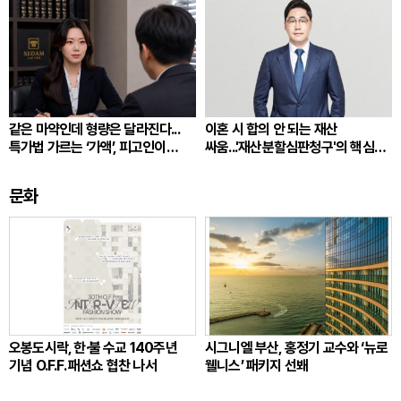
같은 마약인데 형량은 달라진다...
이혼 시 합의 안 되는 재산
특가법 가르는 ‘가액’, 피고인이
싸움...'재산분할심판청구'의 핵심
따져봐야 할 것
쟁점
문화
오봉도시락, 한·불 수교 140주년
시그니엘 부산, 홍정기 교수와 ‘뉴로
기념 O.F.F. 패션쇼 협찬 나서
웰니스’ 패키지 선봬