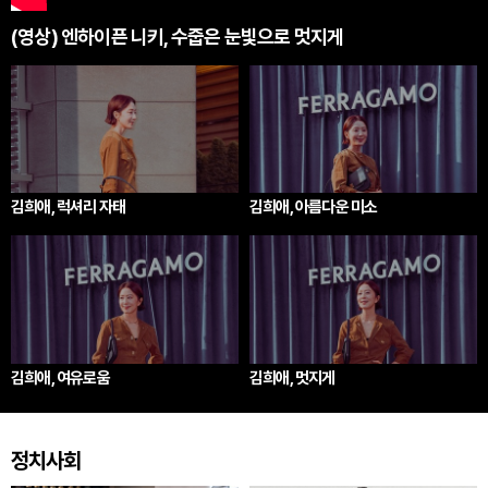
(영상) 엔하이픈 니키, 수줍은 눈빛으로 멋지게
김희애, 럭셔리 자태
김희애, 아름다운 미소
김희애, 여유로움
김희애, 멋지게
정치사회