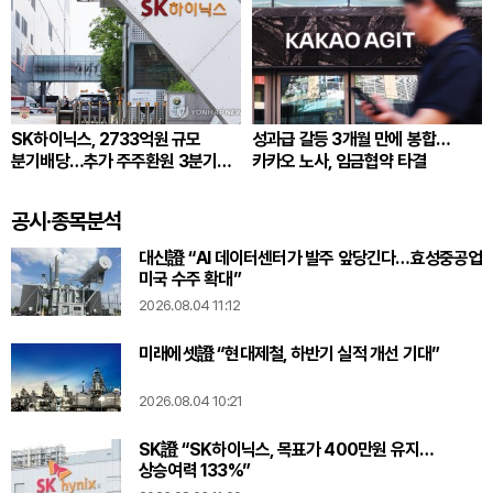
SK하이닉스, 2733억원 규모
성과급 갈등 3개월 만에 봉합…
분기배당…추가 주주환원 3분기
카카오 노사, 임금협약 타결
확정
공시·종목분석
대신證 “AI 데이터센터가 발주 앞당긴다…효성중공업
미국 수주 확대”
2026.08.04 11:12
미래에셋證 “현대제철, 하반기 실적 개선 기대”
2026.08.04 10:21
SK證 “SK하이닉스, 목표가 400만원 유지…
상승여력 133%”