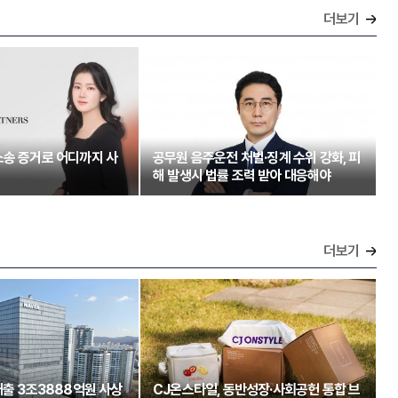
더보기
소송 증거로 어디까지 사
공무원 음주운전 처벌·징계 수위 강화, 피
해 발생시 법률 조력 받아 대응해야
더보기
매출 3조3888억원 사상
CJ온스타일, 동반성장·사회공헌 통합 브