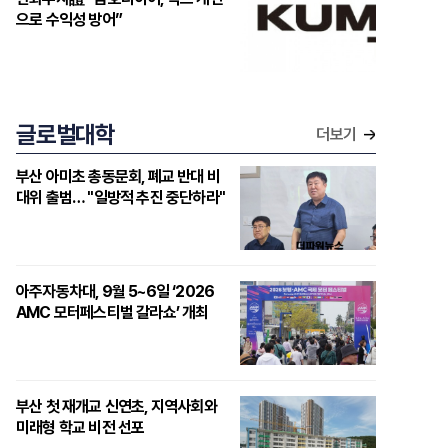
으로 수익성 방어”
글로벌대학
더보기
부산 아미초 총동문회, 폐교 반대 비
대위 출범… "일방적 추진 중단하라"
아주자동차대, 9월 5~6일 ‘2026
AMC 모터페스티벌 갈라쇼’ 개최
부산 첫 재개교 신연초, 지역사회와
미래형 학교 비전 선포