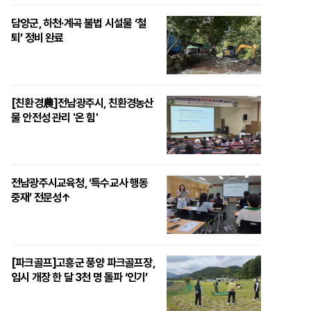
담양군, 하천·계곡 불법 시설물 ‘철
퇴’ 정비 완료
[친환경農]전남광주시, 친환경농산
물 안전성 관리 '온 힘'
전남광주시교육청, ‘특수교사 행동
중재’ 전문성↑
[파크골프]고흥군 풍양 파크골프장,
임시 개장 한 달 3천 명 돌파 ‘인기’