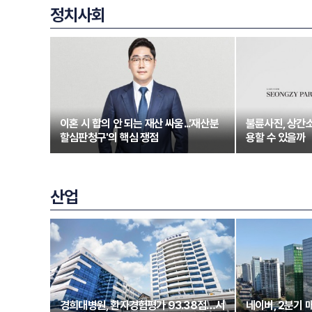
정치사회
이혼 시 합의 안 되는 재산 싸움...'재산분
불륜사진, 상간
할심판청구'의 핵심 쟁점
용할 수 있을까
산업
경희대병원, 환자경험평가 93.38점…서
네이버, 2분기 