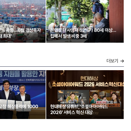
97% 폭증…6월 경상흑자
온열질환 사망자 62%가 80세 이상…
대 최대’
집에서 발생 비중 3배
더보기
 고창 해상풍력에 1000
현대해상 유튜브, ‘소셜아이어워드
2026’ 서비스 혁신 대상