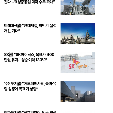
긴다…효성중공업 미국 수주 확대”
미래에셋證 “현대제철, 하반기 실적
개선 기대”
SK證 “SK하이닉스, 목표가 400
만원 유지…상승여력 133%”
유진투자證 “아모레퍼시픽, 북미·유
럽 성장에 목표가 상향”
한화투자證 “금호타이어, 믹스 개선