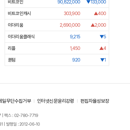
비트코인
90,822,000
▼133,000
비트코인캐시
303,900
▲400
이더리움
2,690,000
▲2,000
이더리움클래식
9,215
▼5
리플
1,450
▲4
퀀텀
920
▼1
메일무단수집거부
인터넷신문윤리강령
편집자율성보장
 팩스 : 02-780-7719
| 발행일 : 2012-06-10