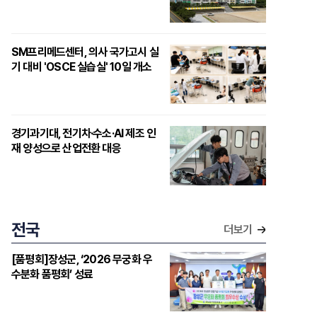
SM프리메드센터, 의사 국가고시 실
기 대비 'OSCE 실습실' 10일 개소
경기과기대, 전기차·수소·AI 제조 인
재 양성으로 산업전환 대응
전국
더보기
[품평회]장성군, ‘2026 무궁화 우
수분화 품평회’ 성료