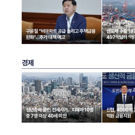
구윤철 “비아파트 공급 늘리고 주택금융
반도체 수출 1
완화”…추가 대책 예고
497억달러 ‘역
경제
청년층에 몰린 전세사기…피해자 10명
신협, 4000억
중 7명 이상 40세 미만
억원 금융지원