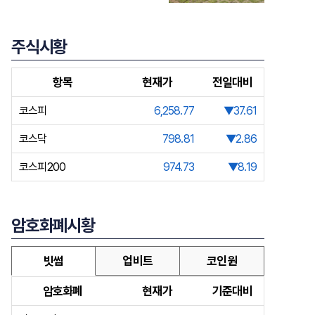
주식시황
항목
현재가
전일대비
코스피
6,258.77
▼37.61
코스닥
798.81
▼2.86
코스피200
974.73
▼8.19
암호화폐시황
빗썸
업비트
코인원
암호화폐
현재가
기준대비