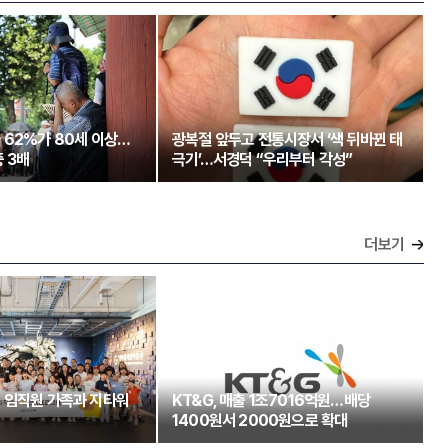
 62%가 80세 이상…
광복절 앞두고 전통시장서 ‘색 뒤바뀐 태
 3배
극기’…서경덕 “우리부터 각성”
더보기
 임직원 가족과 지타워
KT&G, 매출 1조7016억원…배당
1400원서 2000원으로 확대