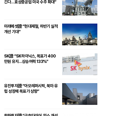
긴다…효성중공업 미국 수주 확대”
미래에셋證 “현대제철, 하반기 실적
개선 기대”
SK證 “SK하이닉스, 목표가 400
만원 유지…상승여력 133%”
유진투자證 “아모레퍼시픽, 북미·유
럽 성장에 목표가 상향”
한화투자證 “금호타이어, 믹스 개선