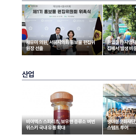
채유미 의원, 서울시의회 홍보물 편집위
온열질환 사망자
원장 선출
집에서 발생 비중
산업
비이엑스 스피리츠, 보우맨 증류소 버번
넷마블문화재단,
위스키 국내 유통 확대
스탬프 투어