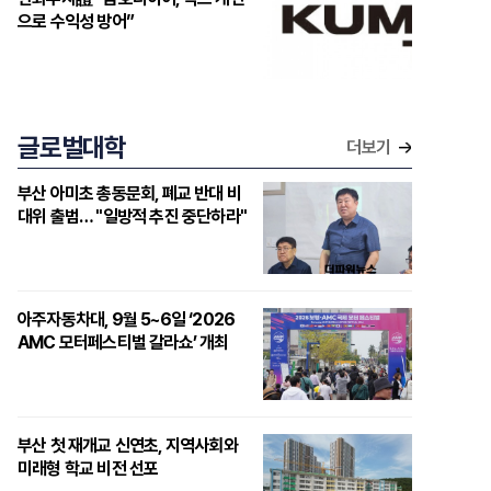
으로 수익성 방어”
글로벌대학
더보기
부산 아미초 총동문회, 폐교 반대 비
대위 출범… "일방적 추진 중단하라"
아주자동차대, 9월 5~6일 ‘2026
AMC 모터페스티벌 갈라쇼’ 개최
부산 첫 재개교 신연초, 지역사회와
미래형 학교 비전 선포