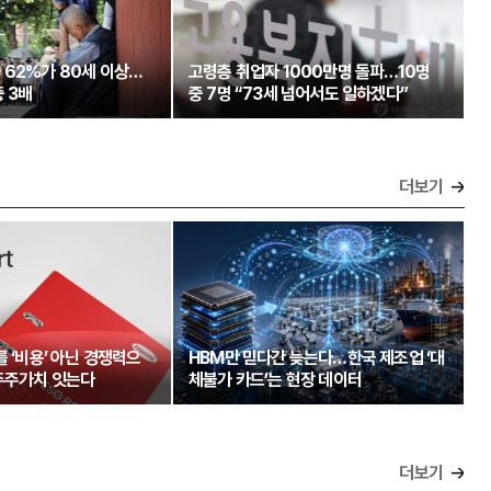
 62%가 80세 이상…
고령층 취업자 1000만명 돌파…10명
 3배
중 7명 “73세 넘어서도 일하겠다”
더보기
를 ‘비용’ 아닌 경쟁력으
HBM만 믿다간 늦는다…한국 제조업 ‘대
주주가치 잇는다
체불가 카드’는 현장 데이터
더보기