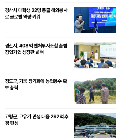
경산시 대학생 22명 몽골 해외봉사
로 글로벌 역량 키워
경산시, 408억 벤처투자조합 출범
창업기업 성장판 넓혀
청도군, 가뭄 장기화에 농업용수 확
보 총력
고령군, 고유가 민생 대응 292억 추
경 편성