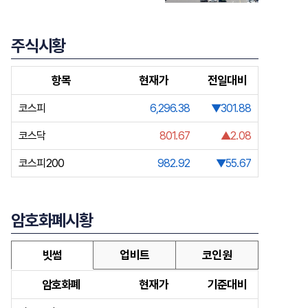
주식시황
항목
현재가
전일대비
코스피
6,296.38
▼301.88
코스닥
801.67
▲2.08
코스피200
982.92
▼55.67
암호화폐시황
빗썸
업비트
코인원
암호화폐
현재가
기준대비