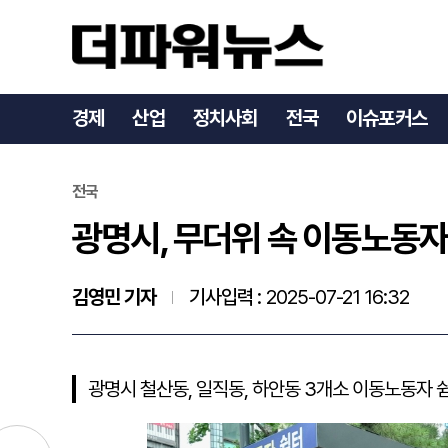
광명시, 무더위 속 이동노동
경제
산업
정치사회
전국
이슈포커스
전국
광명시, 무더위 속 이동노동자
김영민 기자
기사입력 :
2025-07-21 16:32
광명시 철산동, 일직동, 하안동 3개소 이동노동자 