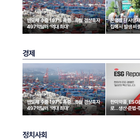
반도체 수출 197% 폭증…6월 경상흑자
온열질환 사망자
497억달러 ‘역대 최대’
집에서 발생 비중
경제
반도체 수출 197% 폭증…6월 경상흑자
한미약품, ESG
497억달러 ‘역대 최대’
로…생산·준법·
정치사회