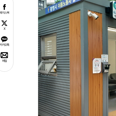
페이스북
X
카카오톡
메일