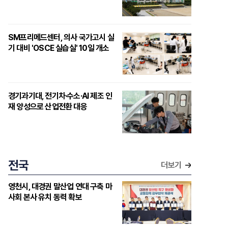
SM프리메드센터, 의사 국가고시 실
기 대비 'OSCE 실습실' 10일 개소
경기과기대, 전기차·수소·AI 제조 인
재 양성으로 산업전환 대응
전국
더보기
영천시, 대경권 말산업 연대 구축 마
사회 본사 유치 동력 확보