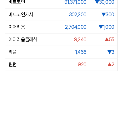
비트코인
91,371,000
▼30,000
비트코인캐시
302,200
▼300
이더리움
2,704,000
▼1,000
이더리움클래식
9,240
▲55
리플
1,466
▼3
퀀텀
920
▲2