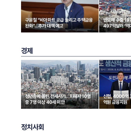
구윤철 “비아파트 공급 늘리고 주택금융
반도체 수출 1
완화”…추가 대책 예고
497억달러 ‘역
경제
청년층에 몰린 전세사기…피해자 10명
신협, 4000억
중 7명 이상 40세 미만
억원 금융지원
정치사회