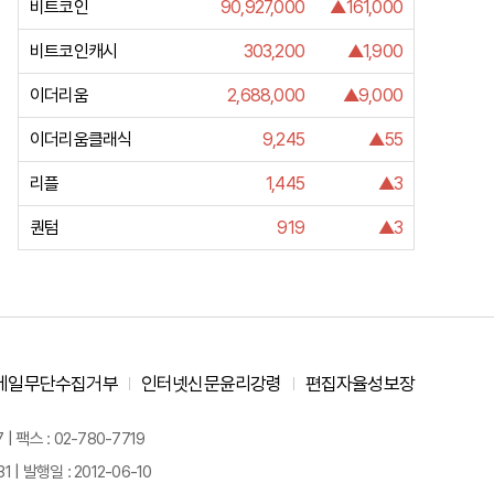
비트코인
90,927,000
▲161,000
비트코인캐시
303,200
▲1,900
이더리움
2,688,000
▲9,000
이더리움클래식
9,245
▲55
리플
1,445
▲3
퀀텀
919
▲3
메일무단수집거부
인터넷신문윤리강령
편집자율성보장
 팩스 : 02-780-7719
| 발행일 : 2012-06-10