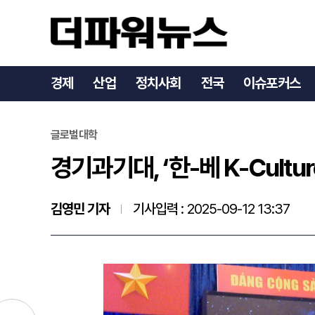
경기과기대, ‘한-베 K-Cul
경제
산업
정치사회
전국
이슈포커스
글로벌대학
경기과기대, ‘한-베 K-Cultu
김영민 기자
기사입력 :
2025-09-12 13:37