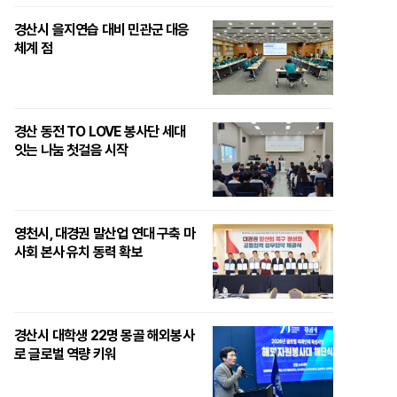
경산시 을지연습 대비 민관군 대응
체계 점
경산 동전 TO LOVE 봉사단 세대
잇는 나눔 첫걸음 시작
영천시, 대경권 말산업 연대 구축 마
사회 본사 유치 동력 확보
경산시 대학생 22명 몽골 해외봉사
로 글로벌 역량 키워