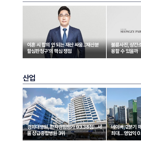
이혼 시 합의 안 되는 재산 싸움...'재산분
불륜사진, 상간
할심판청구'의 핵심 쟁점
용할 수 있을까
산업
경희대병원, 환자경험평가 93.38점…서
네이버, 2분기 
울 상급종합병원 3위
최대…영업익 0