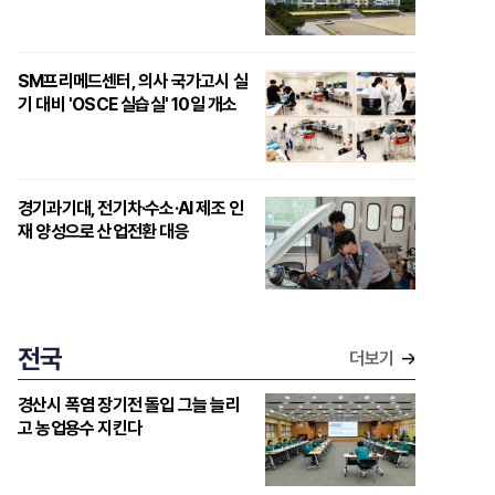
SM프리메드센터, 의사 국가고시 실
기 대비 'OSCE 실습실' 10일 개소
경기과기대, 전기차·수소·AI 제조 인
재 양성으로 산업전환 대응
전국
더보기
경산시 폭염 장기전 돌입 그늘 늘리
고 농업용수 지킨다