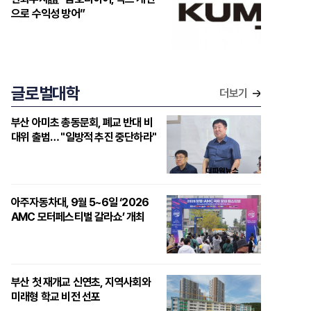
으로 수익성 방어”
글로벌대학
더보기
부산 아미초 총동문회, 폐교 반대 비
대위 출범… "일방적 추진 중단하라"
아주자동차대, 9월 5~6일 ‘2026
AMC 모터페스티벌 갈라쇼’ 개최
부산 첫 재개교 신연초, 지역사회와
미래형 학교 비전 선포