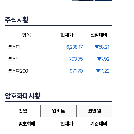
주식시황
항목
현재가
전일대비
코스피
6,238.17
▼58.21
코스닥
793.75
▼7.92
코스피200
971.70
▼11.22
암호화폐시황
빗썸
업비트
코인원
암호화폐
현재가
기준대비