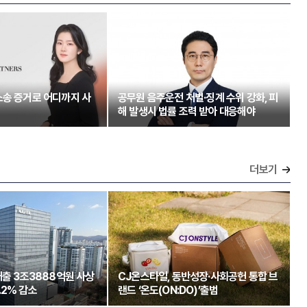
소송 증거로 어디까지 사
공무원 음주운전 처벌·징계 수위 강화, 피
해 발생시 법률 조력 받아 대응해야
더보기
매출 3조3888억원 사상
CJ온스타일, 동반성장·사회공헌 통합 브
.2% 감소
랜드 ‘온도(ON:DO)’출범