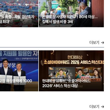
97% 폭증…6월 경상흑자
온열질환 사망자 62%가 80세 이상…
대 최대’
집에서 발생 비중 3배
더보기
 고창 해상풍력에 1000
현대해상 유튜브, ‘소셜아이어워드
2026’ 서비스 혁신 대상
더보기