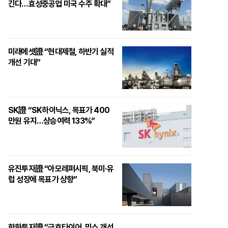
긴다…효성중공업 미국 수주 확대”
미래에셋證 “현대제철, 하반기 실적
개선 기대”
SK證 “SK하이닉스, 목표가 400
만원 유지…상승여력 133%”
유진투자證 “아모레퍼시픽, 북미·유
럽 성장에 목표가 상향”
한화투자證 “금호타이어, 믹스 개선