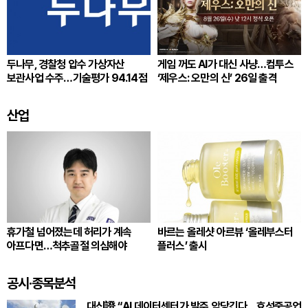
두나무, 경찰청 압수 가상자산
게임 꺼도 AI가 대신 사냥…컴투스
보관사업 수주…기술평가 94.14점
‘제우스: 오만의 신’ 26일 출격
산업
휴가철 넘어졌는데 허리가 계속
바르는 올레샷 아르뷰 ‘올레부스터
아프다면…척추골절 의심해야
플러스’ 출시
공시·종목분석
대신證 “AI 데이터센터가 발주 앞당긴다…효성중공업