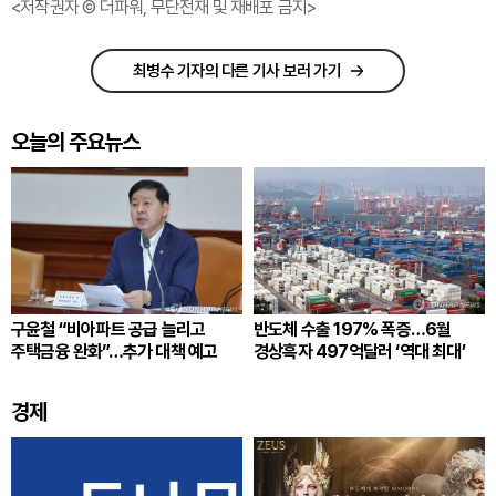
<저작권자 © 더파워, 무단전재 및 재배포 금지>
최병수 기자의 다른 기사 보러 가기
오늘의 주요뉴스
구윤철 “비아파트 공급 늘리고
반도체 수출 197% 폭증…6월
주택금융 완화”…추가 대책 예고
경상흑자 497억달러 ‘역대 최대’
경제