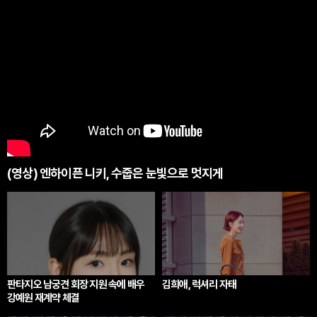
(영상) 엔하이픈 니키, 수줍은 눈빛으로 멋지게
판타지오 남궁견 회장 지원 속에 배우
김희애, 럭셔리 자태
강예원 재계약 체결