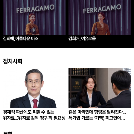
김희애, 아름다운 미소
김희애, 여유로움
정치사회
경제적 파산에도 피할 수 없는
같은 마약인데 형량은 달라진다...
위자료...'위자료 감액 청구'의 필요성
특가법 가르는 ‘가액’, 피고인이
따져봐야 할 것