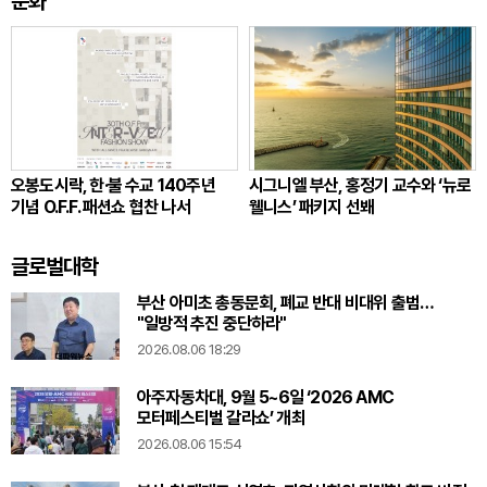
문화
오봉도시락, 한·불 수교 140주년
시그니엘 부산, 홍정기 교수와 ‘뉴로
기념 O.F.F. 패션쇼 협찬 나서
웰니스’ 패키지 선봬
글로벌대학
부산 아미초 총동문회, 폐교 반대 비대위 출범…
"일방적 추진 중단하라"
2026.08.06 18:29
아주자동차대, 9월 5~6일 ‘2026 AMC
모터페스티벌 갈라쇼’ 개최
2026.08.06 15:54