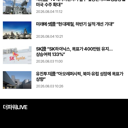
미국 수주 확대”
2026.08.04 11:12
미래에셋證 “현대제철, 하반기 실적 개선 기대”
2026.08.04 10:21
SK證 “SK하이닉스, 목표가 400만원 유지…
상승여력 133%”
2026.08.03 11:00
유진투자證 “아모레퍼시픽, 북미·유럽 성장에 목표가
상향”
2026.08.03 10:26
더파워LIVE