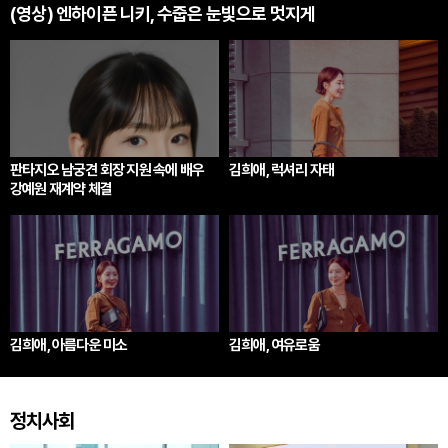
(영상) 엔하이픈 니키, 수줍은 눈빛으로 멋지게
판타지오 남궁견 회장 지원 속에 배우
김희애, 럭셔리 자태
강예원 재계약 체결
김희애, 아름다운 미소
김희애, 여유로움
정치사회