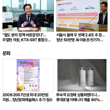
"철도 분리 정책 바로잡았다"...
서울시 올해 두 번째 2.8조 추경…
주철현 의원, KTX-SRT 통합으로
청년 50만명 AI 이용권·전기차
전라선 교통난 숨통
2만6500대 지원
문화
2006·2007년생 최대 20만원
투숙객 요청에 상품화했더니…
지원…청년문화예술패스 추가 접수
롯데호텔 어메니티 매출 80%
뛰었다