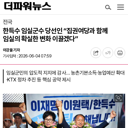
전국
한득수 임실군수 당선인 “집권여당과 함께
임실의 확실한 변화 이끌겠다”
이강율 기자
기사입력 : 2026-06-04 07:59
임실군민의 압도적 지지에 감사… 농촌기본소득·농업예산 확대
·KTX 정차 추진 등 핵심 공약 제시