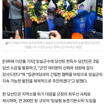
▲6·3 지방선거에서 승리한 한득수 임실군수 당선인이 배우자와 손을 맞잡고 당선의
기쁨을 나누고 있다.(사진=한득수 선거사무소 제공)
[더파워 이강율 기자] 임실군수에 당선된 한득수 당선인은 3일
당선 소감을 발표하고, “군민 여러분의 신뢰와 성원에 깊이
감사드린다”며 “집권여당과의 긴밀한 협력을 바탕으로 임실군의
지속 가능한 발전을 체계적으로 추진하겠다”고 밝혔다.
한 당선인은 지역소멸 위기 대응을 군정의 최우선 과제로
제시하며, 연 200만 원 규모의 ‘임실형 농촌기본소득’ 도입을