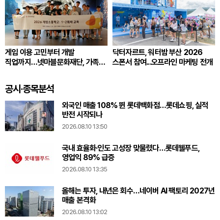
게임 이용 고민부터 개발
닥터자르트, 워터밤 부산 2026
직업까지…넷마블문화재단, 가족
스폰서 참여...오프라인 마케팅 전개
프로그램 운영
공시·종목분석
외국인 매출 108% 뛴 롯데백화점…롯데쇼핑, 실적
반전 시작되나
2026.08.10 13:50
국내 효율화·인도 고성장 맞물렸다…롯데웰푸드,
영업익 89% 급증
2026.08.10 13:35
올해는 투자, 내년은 회수…네이버 AI 팩토리 2027년
매출 본격화
2026.08.10 13:02