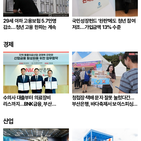
29세 이하 고용보험 5.7만명
국민성장펀드 ‘완판’에도 청년 참여
감소…청년 고용 한파는 계속
저조…가입금액 13% 수준
경제
수의사 대출부터 의료장비
청첩장·택배 문자 잘못 눌렀다간…
리스까지…BNK금융, 부산
부산은행, 바다축제서 보이스피싱
동물의료 지원 확대
예방 나서
산업