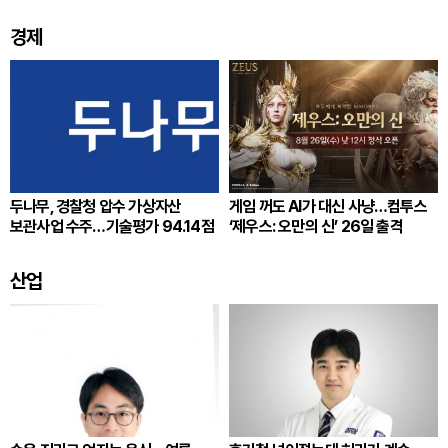
경제
두나무, 경찰청 압수 가상자산
게임 꺼도 AI가 대신 사냥…컴투스
보관사업 수주…기술평가 94.14점
‘제우스: 오만의 신’ 26일 출격
산업