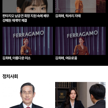
판타지오 남궁견 회장 지원 속에 배우
김희애, 럭셔리 자태
강예원 재계약 체결
김희애, 아름다운 미소
김희애, 여유로움
정치사회