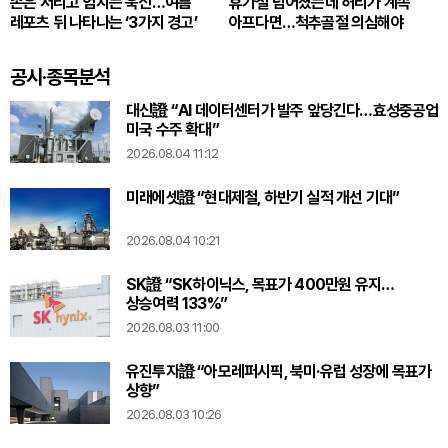
손은 저리고 엄지는 욱신…여름
휴가철 넘어졌는데 허리가 계속
레포츠 뒤 나타나는 ‘3가지 경고’
아프다면…척추골절 의심해야
공시·종목분석
대신證 “AI 데이터센터가 발주 앞당긴다…효성중공업
미국 수주 확대”
2026.08.04 11:12
미래에셋證 “현대제철, 하반기 실적 개선 기대”
2026.08.04 10:21
SK證 “SK하이닉스, 목표가 400만원 유지…
상승여력 133%”
2026.08.03 11:00
유진투자證 “아모레퍼시픽, 북미·유럽 성장에 목표가
상향”
2026.08.03 10:26