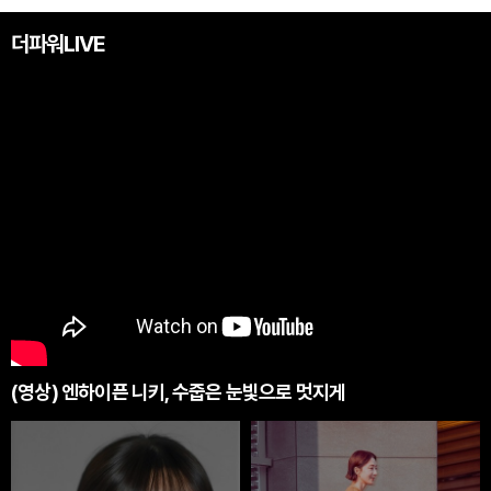
더파워LIVE
(영상) 엔하이픈 니키, 수줍은 눈빛으로 멋지게