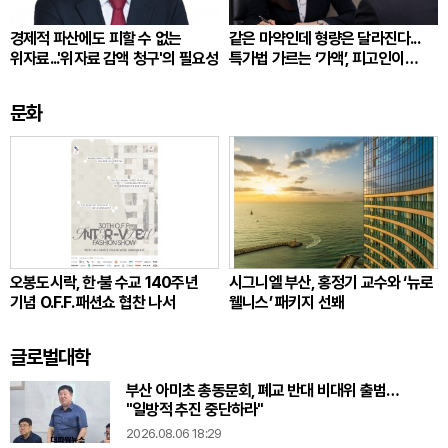
경제적 파산에도 피할 수 없는
같은 마약인데 형량은 달라진다...
위자료...'위자료 감액 청구'의 필요성
특가법 가르는 ‘가액’, 피고인이
따져봐야 할 것
문화
오봉도시락, 한·불 수교 140주년
시그니엘 부산, 홍정기 교수와 ‘뉴로
기념 O.F.F. 패션쇼 협찬 나서
웰니스’ 패키지 선봬
글로벌대학
부산 아미초 총동문회, 폐교 반대 비대위 출범…
"일방적 추진 중단하라"
2026.08.06 18:29