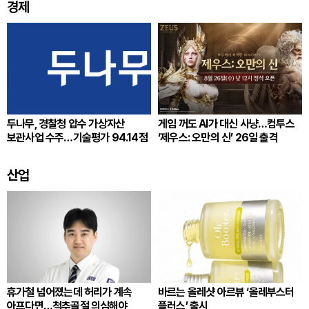
경제
두나무, 경찰청 압수 가상자산
게임 꺼도 AI가 대신 사냥…컴투스
보관사업 수주…기술평가 94.14점
‘제우스: 오만의 신’ 26일 출격
산업
휴가철 넘어졌는데 허리가 계속
바르는 올레샷 아르뷰 ‘올레부스터
아프다면…척추골절 의심해야
플러스’ 출시