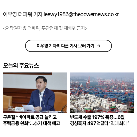
이우영 더파워 기자 leewy1986@thepowernews.co.kr
<저작권자 © 더파워, 무단전재 및 재배포 금지>
이우영 기자의 다른 기사 보러 가기
오늘의 주요뉴스
구윤철 “비아파트 공급 늘리고
반도체 수출 197% 폭증…6월
주택금융 완화”…추가 대책 예고
경상흑자 497억달러 ‘역대 최대’