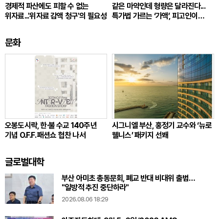
경제적 파산에도 피할 수 없는
같은 마약인데 형량은 달라진다...
위자료...'위자료 감액 청구'의 필요성
특가법 가르는 ‘가액’, 피고인이
따져봐야 할 것
문화
오봉도시락, 한·불 수교 140주년
시그니엘 부산, 홍정기 교수와 ‘뉴로
기념 O.F.F. 패션쇼 협찬 나서
웰니스’ 패키지 선봬
글로벌대학
부산 아미초 총동문회, 폐교 반대 비대위 출범…
"일방적 추진 중단하라"
2026.08.06 18:29