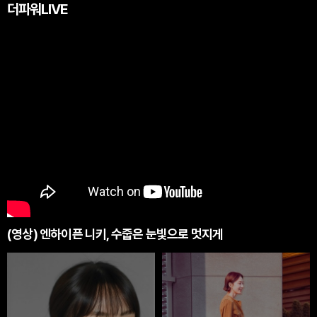
더파워LIVE
(영상) 엔하이픈 니키, 수줍은 눈빛으로 멋지게