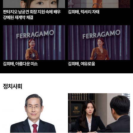
판타지오 남궁견 회장 지원 속에 배우
김희애, 럭셔리 자태
강예원 재계약 체결
김희애, 아름다운 미소
김희애, 여유로움
정치사회