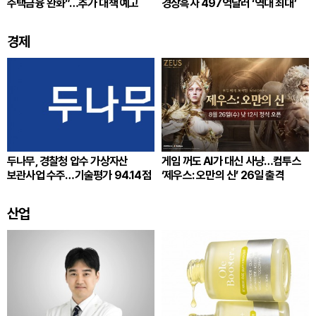
주택금융 완화”…추가 대책 예고
경상흑자 497억달러 ‘역대 최대’
경제
두나무, 경찰청 압수 가상자산
게임 꺼도 AI가 대신 사냥…컴투스
보관사업 수주…기술평가 94.14점
‘제우스: 오만의 신’ 26일 출격
산업