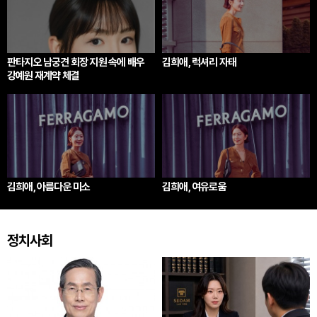
판타지오 남궁견 회장 지원 속에 배우
김희애, 럭셔리 자태
강예원 재계약 체결
김희애, 아름다운 미소
김희애, 여유로움
정치사회