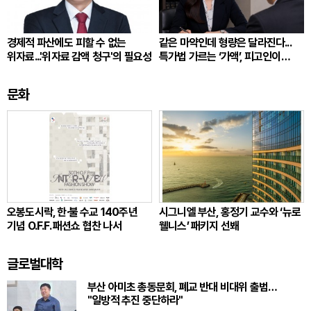
경제적 파산에도 피할 수 없는
같은 마약인데 형량은 달라진다...
위자료...'위자료 감액 청구'의 필요성
특가법 가르는 ‘가액’, 피고인이
따져봐야 할 것
문화
오봉도시락, 한·불 수교 140주년
시그니엘 부산, 홍정기 교수와 ‘뉴로
기념 O.F.F. 패션쇼 협찬 나서
웰니스’ 패키지 선봬
글로벌대학
부산 아미초 총동문회, 폐교 반대 비대위 출범…
"일방적 추진 중단하라"