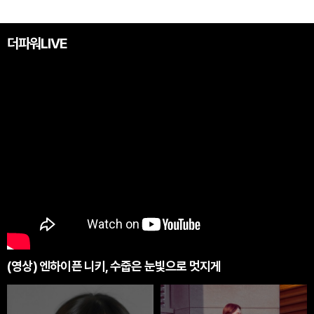
더파워LIVE
(영상) 엔하이픈 니키, 수줍은 눈빛으로 멋지게