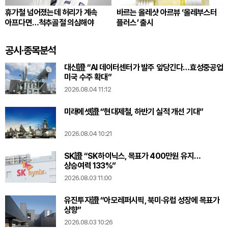
휴가철 넘어졌는데 허리가 계속
바르는 올레샷 아르뷰 ‘올레부스터
아프다면…척추골절 의심해야
플러스’ 출시
공시·종목분석
대신證 “AI 데이터센터가 발주 앞당긴다…효성중공업
미국 수주 확대”
2026.08.04 11:12
미래에셋證 “현대제철, 하반기 실적 개선 기대”
2026.08.04 10:21
SK證 “SK하이닉스, 목표가 400만원 유지…
상승여력 133%”
2026.08.03 11:00
유진투자證 “아모레퍼시픽, 북미·유럽 성장에 목표가
상향”
2026.08.03 10:26