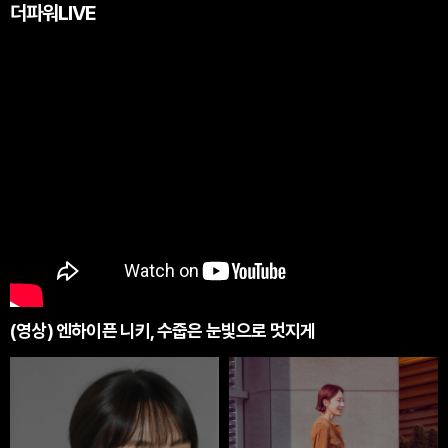
더파워LIVE
(영상) 엔하이픈 니키, 수줍은 눈빛으로 멋지게