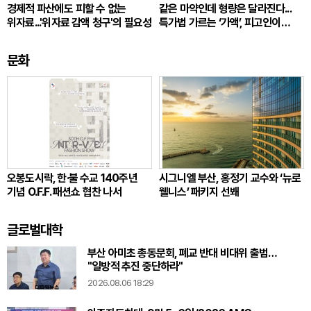
경제적 파산에도 피할 수 없는
같은 마약인데 형량은 달라진다...
위자료...'위자료 감액 청구'의 필요성
특가법 가르는 ‘가액’, 피고인이
따져봐야 할 것
문화
오봉도시락, 한·불 수교 140주년
시그니엘 부산, 홍정기 교수와 ‘뉴로
기념 O.F.F. 패션쇼 협찬 나서
웰니스’ 패키지 선봬
글로벌대학
부산 아미초 총동문회, 폐교 반대 비대위 출범…
"일방적 추진 중단하라"
2026.08.06 18:29