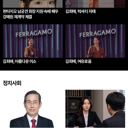
판타지오 남궁견 회장 지원 속에 배우
김희애, 럭셔리 자태
강예원 재계약 체결
김희애, 아름다운 미소
김희애, 여유로움
정치사회