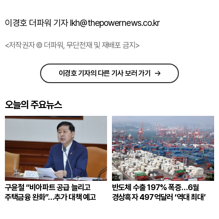
이경호 더파워 기자 lkh@thepowernews.co.kr
<저작권자 © 더파워, 무단전재 및 재배포 금지>
이경호 기자의 다른 기사 보러 가기
오늘의 주요뉴스
구윤철 “비아파트 공급 늘리고
반도체 수출 197% 폭증…6월
주택금융 완화”…추가 대책 예고
경상흑자 497억달러 ‘역대 최대’