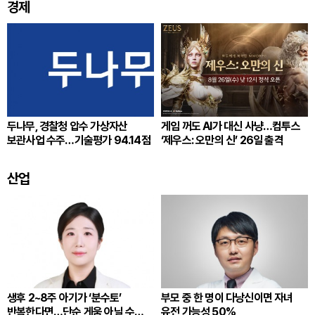
경제
두나무, 경찰청 압수 가상자산
게임 꺼도 AI가 대신 사냥…컴투스
보관사업 수주…기술평가 94.14점
‘제우스: 오만의 신’ 26일 출격
산업
생후 2~8주 아기가 ‘분수토’
부모 중 한 명이 다낭신이면 자녀
반복한다면…단순 게움 아닐 수
유전 가능성 50%