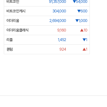
비트코인
91,357,000
▼54,000
비트코인캐시
304,000
▼600
이더리움
2,694,000
▼1,000
이더리움클래식
9,160
▲10
리플
1,452
▼1
퀀텀
924
▲1