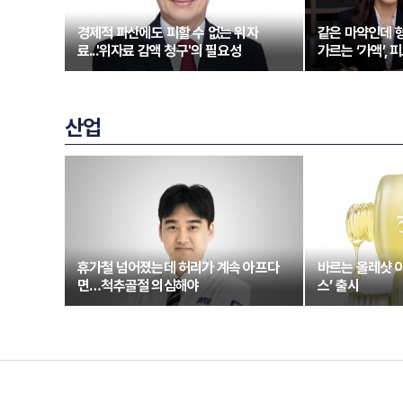
경제적 파산에도 피할 수 없는 위자
같은 마약인데 형
료...'위자료 감액 청구'의 필요성
가르는 ‘가액’,
산업
휴가철 넘어졌는데 허리가 계속 아프다
바르는 올레샷 
면…척추골절 의심해야
스’ 출시