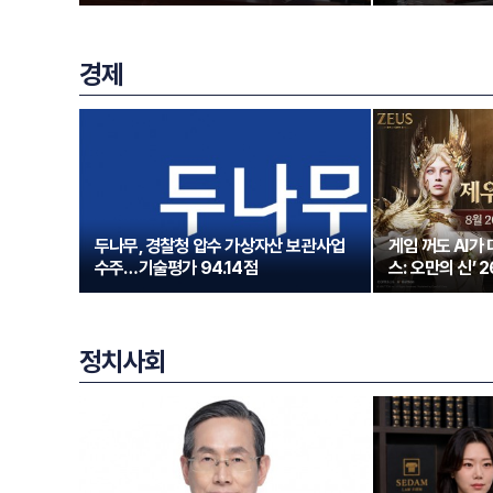
경제
두나무, 경찰청 압수 가상자산 보관사업
게임 꺼도 AI가
수주…기술평가 94.14점
스: 오만의 신’ 
정치사회