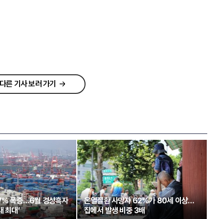
다른 기사 보러 가기
97% 폭증…6월 경상흑자
온열질환 사망자 62%가 80세 이상…
대 최대’
집에서 발생 비중 3배