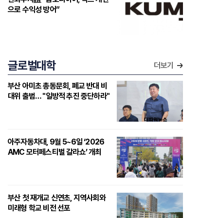
으로 수익성 방어”
글로벌대학
더보기
부산 아미초 총동문회, 폐교 반대 비
대위 출범… "일방적 추진 중단하라"
아주자동차대, 9월 5~6일 ‘2026
AMC 모터페스티벌 갈라쇼’ 개최
부산 첫 재개교 신연초, 지역사회와
미래형 학교 비전 선포