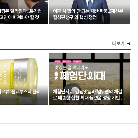
량은 달라진다...특가법
이혼 시 합의 안 되는 재산 싸움...'재산분
 피고인이 따져봐야 할 것
할심판청구'의 핵심 쟁점
더보기
아르뷰 ‘올레부스터 플러
체험단시대, 강남맛집과 업무협약 체결
로 배송형 협찬 확대·플랫폼 성장 기반 강
화