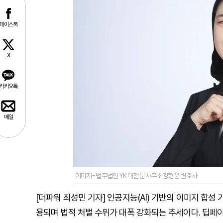
페이스북
X
카카오톡
메일
이미지=법무법인 YK 대전 분사무소 강형윤 변호사
[더파워 최성민 기자] 인공지능(AI) 기반의 이미지 합성 
용되며 법적 처벌 수위가 대폭 강화되는 추세이다. 딥페