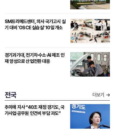
SM프리메드센터, 의사 국가고시 실
기 대비 'OSCE 실습실' 10일 개소
경기과기대, 전기차·수소·AI 제조 인
재 양성으로 산업전환 대응
전국
더보기
추미애 지사 “40조 재정 경기도, 국
가사업·공무원 인건비 부담 과도”