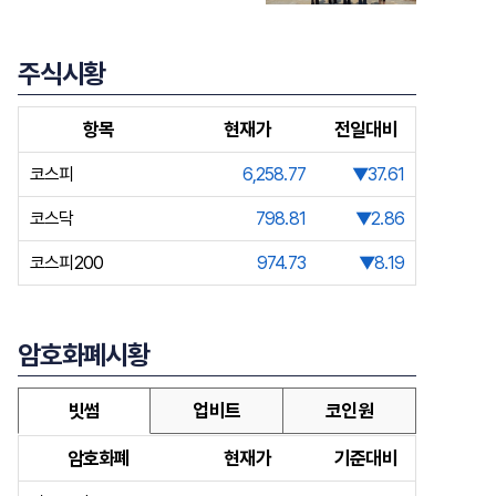
주식시황
항목
현재가
전일대비
코스피
6,258.77
▼37.61
코스닥
798.81
▼2.86
코스피200
974.73
▼8.19
암호화폐시황
빗썸
업비트
코인원
암호화폐
현재가
기준대비