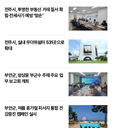
전주시, 투명한 부동산 거래 질서 확
립·전세사기 예방 ‘맞손’
전주시, 실내 무더위쉼터 531곳으로
확대
부안군, 방상윤 부군수 주재 주요 업
무 보고회 개최
부안군, 여름 휴가철 피서지 통합 건
강증진 캠페인 실시