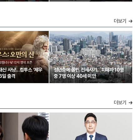
더보기
 대신 사냥…컴투스 ‘제우
청년층에 몰린 전세사기…피해자 10명
26일 출격
중 7명 이상 40세 미만
더보기