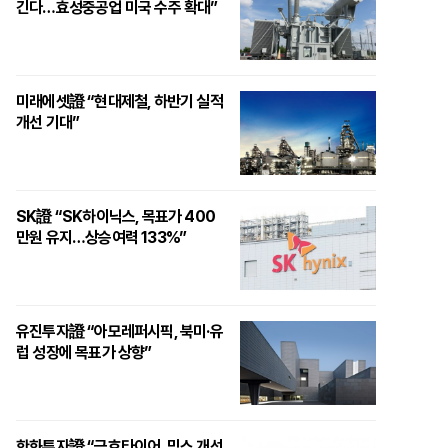
긴다…효성중공업 미국 수주 확대”
미래에셋證 “현대제철, 하반기 실적
개선 기대”
SK證 “SK하이닉스, 목표가 400
만원 유지…상승여력 133%”
유진투자證 “아모레퍼시픽, 북미·유
럽 성장에 목표가 상향”
한화투자證 “금호타이어, 믹스 개선