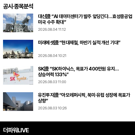
공시·종목분석
대신證 “AI 데이터센터가 발주 앞당긴다…효성중공업
미국 수주 확대”
2026.08.04 11:12
미래에셋證 “현대제철, 하반기 실적 개선 기대”
2026.08.04 10:21
SK證 “SK하이닉스, 목표가 400만원 유지…
상승여력 133%”
2026.08.03 11:00
유진투자證 “아모레퍼시픽, 북미·유럽 성장에 목표가
상향”
2026.08.03 10:26
더파워LIVE