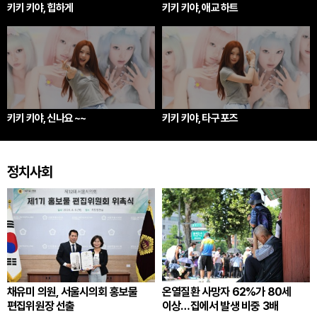
키키 키야, 힙하게
키키 키야, 애교 하트
키키 키야, 신나요 ~~
키키 키야, 타구 포즈
정치사회
채유미 의원, 서울시의회 홍보물
온열질환 사망자 62%가 80세
편집위원장 선출
이상…집에서 발생 비중 3배