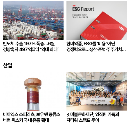
반도체 수출 197% 폭증…6월
한미약품, ESG를 ‘비용’ 아닌
경상흑자 497억달러 ‘역대 최대’
경쟁력으로…생산·준법·주주가치
잇는다
산업
비이엑스 스피리츠, 보우맨 증류소
넷마블문화재단, 임직원 가족과
버번 위스키 국내 유통 확대
지타워 스탬프 투어