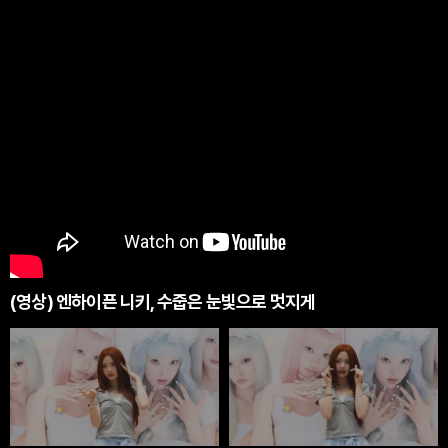
(영상) 엔하이픈 니키, 수줍은 눈빛으로 멋지게