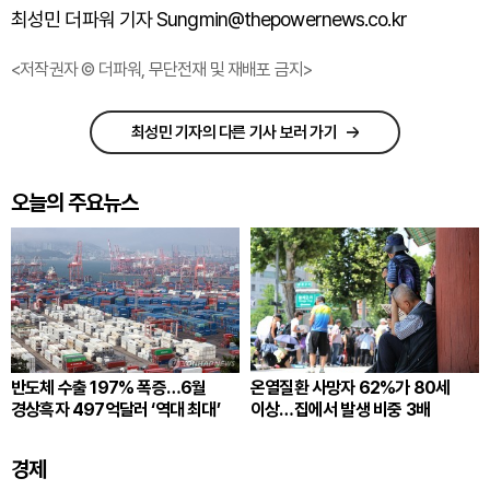
최성민 더파워 기자 Sungmin@thepowernews.co.kr
<저작권자 © 더파워, 무단전재 및 재배포 금지>
최성민 기자의 다른 기사 보러 가기
오늘의 주요뉴스
반도체 수출 197% 폭증…6월
온열질환 사망자 62%가 80세
경상흑자 497억달러 ‘역대 최대’
이상…집에서 발생 비중 3배
경제