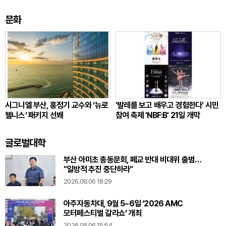
문화
시그니엘 부산, 홍정기 교수와 ‘뉴로
'발레를 보고 배우고 경험한다' 시민
웰니스’ 패키지 선봬
참여 축제 'NBF:B' 21일 개막
글로벌대학
부산 아미초 총동문회, 폐교 반대 비대위 출범…
"일방적 추진 중단하라"
2026.08.06 18:29
아주자동차대, 9월 5~6일 ‘2026 AMC
모터페스티벌 갈라쇼’ 개최
2026.08.06 15:54