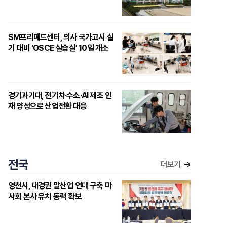
SM프리메드센터, 의사 국가고시 실
기 대비 'OSCE 실습실' 10일 개소
경기과기대, 전기차·수소·AI 제조 인
재 양성으로 산업전환 대응
전국
더보기
영천시, 대경권 말산업 연대 구축 마
사회 본사 유치 동력 확보