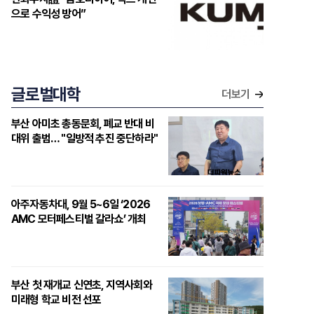
으로 수익성 방어”
글로벌대학
더보기
부산 아미초 총동문회, 폐교 반대 비
대위 출범… "일방적 추진 중단하라"
아주자동차대, 9월 5~6일 ‘2026
AMC 모터페스티벌 갈라쇼’ 개최
부산 첫 재개교 신연초, 지역사회와
미래형 학교 비전 선포