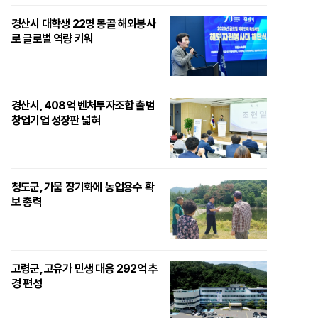
경산시 대학생 22명 몽골 해외봉사
로 글로벌 역량 키워
경산시, 408억 벤처투자조합 출범
창업기업 성장판 넓혀
청도군, 가뭄 장기화에 농업용수 확
보 총력
고령군, 고유가 민생 대응 292억 추
경 편성