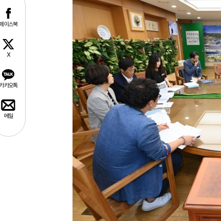
페이스북
X
카카오톡
메일