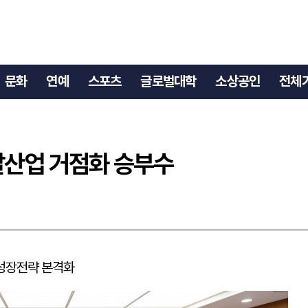
로 말산업 거점화 승부수
문화
연예
스포츠
글로벌대학
소상공인
전체
말산업 거점화 승부수
 성장전략 본격화