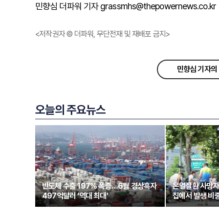
민향심 더파워 기자 grassmhs@thepowernews.co.kr
<저작권자 © 더파워, 무단전재 및 재배포 금지>
민향심 기자의 
오늘의 주요뉴스
반도체 수출 197% 폭증…6월 경상흑자
온열질환 사망자
497억달러 ‘역대 최대’
집에서 발생 비중