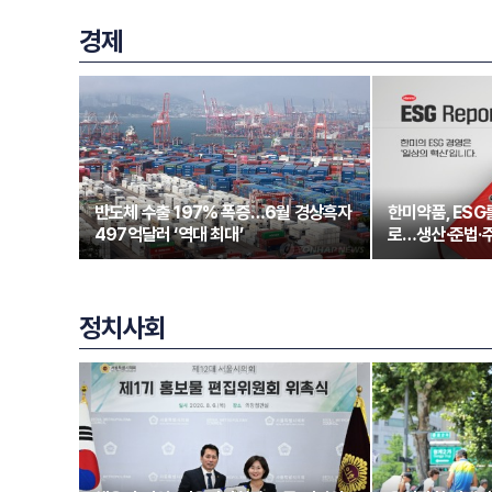
경제
반도체 수출 197% 폭증…6월 경상흑자
한미약품, ESG
497억달러 ‘역대 최대’
로…생산·준법·
정치사회