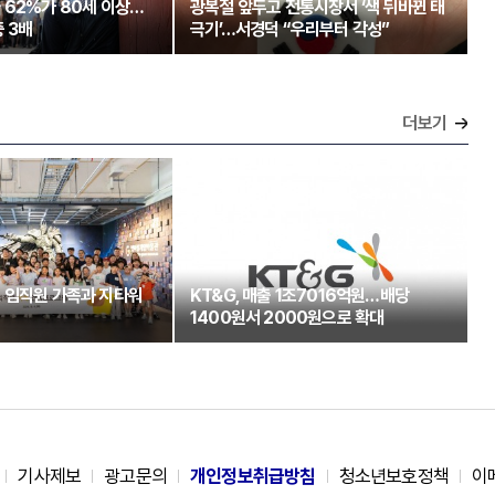
 62%가 80세 이상…
광복절 앞두고 전통시장서 ‘색 뒤바뀐 태
 3배
극기’…서경덕 “우리부터 각성”
더보기
 임직원 가족과 지타워
KT&G, 매출 1조7016억원…배당
1400원서 2000원으로 확대
기사제보
광고문의
개인정보취급방침
청소년보호정책
이