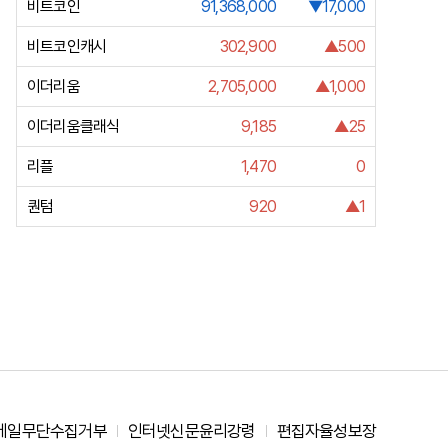
비트코인
91,368,000
▼17,000
비트코인캐시
302,900
▲500
이더리움
2,705,000
▲1,000
이더리움클래식
9,185
▲25
리플
1,470
0
퀀텀
920
▲1
메일무단수집거부
인터넷신문윤리강령
편집자율성보장