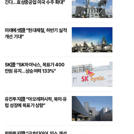
긴다…효성중공업 미국 수주 확대”
미래에셋證 “현대제철, 하반기 실적
개선 기대”
SK證 “SK하이닉스, 목표가 400
만원 유지…상승여력 133%”
유진투자證 “아모레퍼시픽, 북미·유
럽 성장에 목표가 상향”
한화투자證 “금호타이어, 믹스 개선