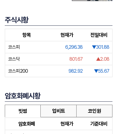
주식시황
항목
현재가
전일대비
코스피
6,296.38
▼301.88
코스닥
801.67
▲2.08
코스피200
982.92
▼55.67
암호화폐시황
빗썸
업비트
코인원
암호화폐
현재가
기준대비