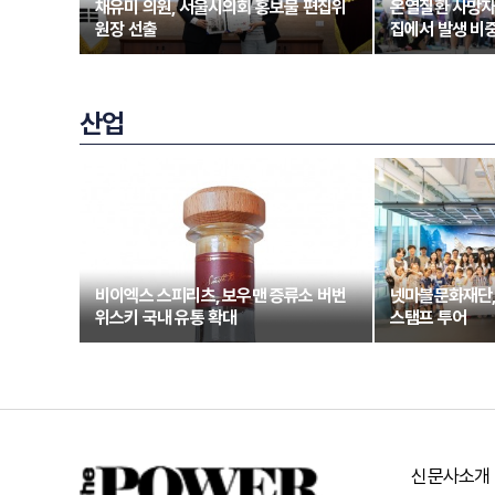
채유미 의원, 서울시의회 홍보물 편집위
온열질환 사망자
원장 선출
집에서 발생 비중
산업
비이엑스 스피리츠, 보우맨 증류소 버번
넷마블문화재단,
위스키 국내 유통 확대
스탬프 투어
신문사소개