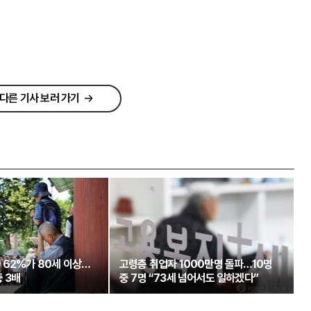
다른 기사 보러 가기
 62%가 80세 이상…
고령층 취업자 1000만명 돌파…10명
 3배
중 7명 “73세 넘어서도 일하겠다”