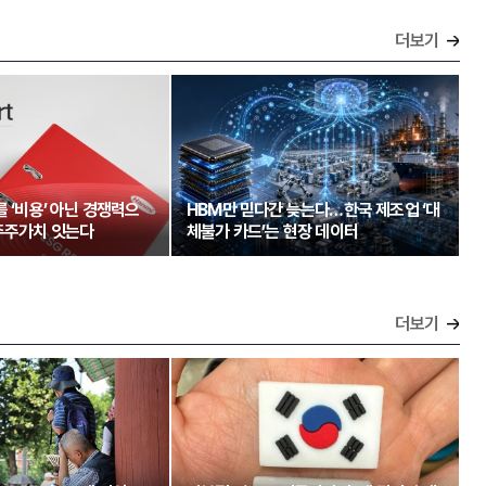
더보기
를 ‘비용’ 아닌 경쟁력으
HBM만 믿다간 늦는다…한국 제조업 ‘대
주주가치 잇는다
체불가 카드’는 현장 데이터
더보기