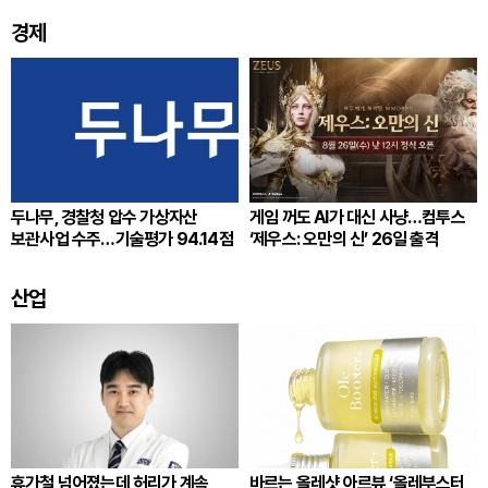
경제
두나무, 경찰청 압수 가상자산
게임 꺼도 AI가 대신 사냥…컴투스
보관사업 수주…기술평가 94.14점
‘제우스: 오만의 신’ 26일 출격
산업
휴가철 넘어졌는데 허리가 계속
바르는 올레샷 아르뷰 ‘올레부스터