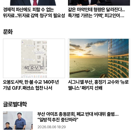
경제적 파산에도 피할 수 없는
같은 마약인데 형량은 달라진다...
위자료...'위자료 감액 청구'의 필요성
특가법 가르는 ‘가액’, 피고인이
따져봐야 할 것
문화
오봉도시락, 한·불 수교 140주년
시그니엘 부산, 홍정기 교수와 ‘뉴로
기념 O.F.F. 패션쇼 협찬 나서
웰니스’ 패키지 선봬
글로벌대학
부산 아미초 총동문회, 폐교 반대 비대위 출범…
"일방적 추진 중단하라"
2026.08.06 18:29