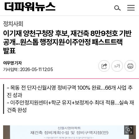
정치사회
이기재 양천구청장 후보, 재건축 8만9천호 기반
공개...원스톱 행정지원·이주안정 패스트트랙
발표
이우영 기자
기사입력 : 2026-05-11 12:05
- 목동 전 단지·신월시영 정비구역 100% 완료…66개 사업 추
진 성과
- 이주안정지원센터+학군 유지+보정계수 최대 적용…실속 재
건축 완성