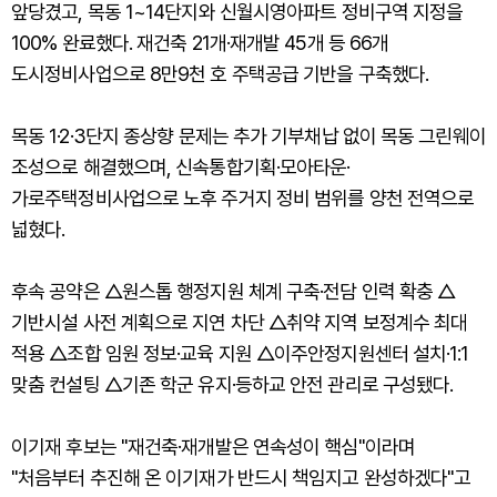
앞당겼고, 목동 1~14단지와 신월시영아파트 정비구역 지정을
100% 완료했다. 재건축 21개·재개발 45개 등 66개
도시정비사업으로 8만9천 호 주택공급 기반을 구축했다.
목동 1·2·3단지 종상향 문제는 추가 기부채납 없이 목동 그린웨이
조성으로 해결했으며, 신속통합기획·모아타운·
가로주택정비사업으로 노후 주거지 정비 범위를 양천 전역으로
넓혔다.
후속 공약은 △원스톱 행정지원 체계 구축·전담 인력 확충 △
기반시설 사전 계획으로 지연 차단 △취약 지역 보정계수 최대
적용 △조합 임원 정보·교육 지원 △이주안정지원센터 설치·1:1
맞춤 컨설팅 △기존 학군 유지·등하교 안전 관리로 구성됐다.
이기재 후보는 "재건축·재개발은 연속성이 핵심"이라며
"처음부터 추진해 온 이기재가 반드시 책임지고 완성하겠다"고