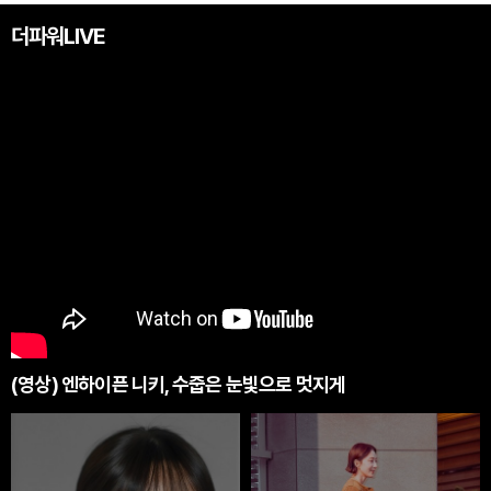
더파워LIVE
(영상) 엔하이픈 니키, 수줍은 눈빛으로 멋지게