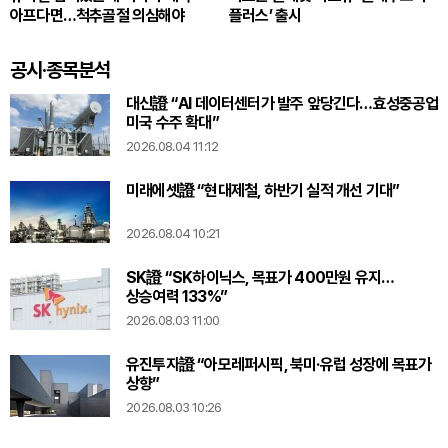
아프다면…척추골절 의심해야
플러스’ 출시
공시·종목분석
대신證 “AI 데이터센터가 발주 앞당긴다…효성중공업
미국 수주 확대”
2026.08.04 11:12
미래에셋證 “현대제철, 하반기 실적 개선 기대”
2026.08.04 10:21
SK證 “SK하이닉스, 목표가 400만원 유지…
상승여력 133%”
2026.08.03 11:00
유진투자證 “아모레퍼시픽, 북미·유럽 성장에 목표가
상향”
2026.08.03 10:26