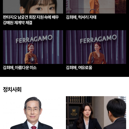
판타지오 남궁견 회장 지원 속에 배우
김희애, 럭셔리 자태
강예원 재계약 체결
김희애, 아름다운 미소
김희애, 여유로움
정치사회