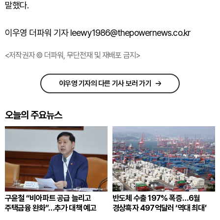
말했다.
이우영 더파워 기자 leewy1986@thepowernews.co.kr
<저작권자 © 더파워, 무단전재 및 재배포 금지>
이우영 기자의 다른 기사 보러 가기
오늘의 주요뉴스
구윤철 “비아파트 공급 늘리고
반도체 수출 197% 폭증…6월
주택금융 완화”…추가 대책 예고
경상흑자 497억달러 ‘역대 최대’