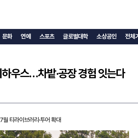
새 티하우스…차밭·공장 경험 잇는다
문화
연예
스포츠
글로벌대학
소상공인
전체
 티하우스…차밭·공장 경험 잇는다
…7월 티라이브러리·투어 확대