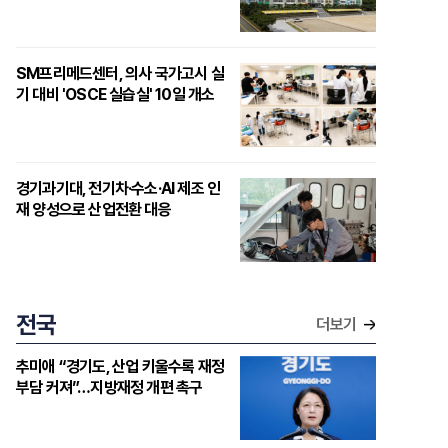
SM프리메드센터, 의사 국가고시 실
기 대비 'OSCE 실습실' 10일 개소
경기과기대, 전기차·수소·AI 제조 인
재 양성으로 산업전환 대응
전국
더보기
추미애 “경기도, 산업 키울수록 재정
부담 커져”…지방재정 개편 촉구