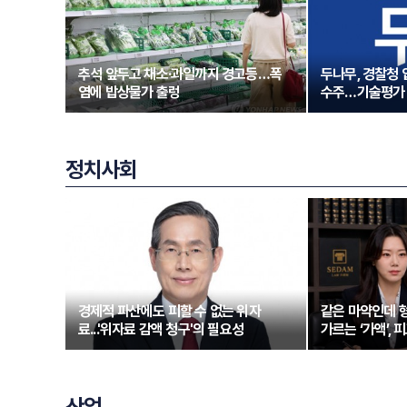
추석 앞두고 채소·과일까지 경고등…폭
두나무, 경찰청
염에 밥상물가 출렁
수주…기술평가 
정치사회
경제적 파산에도 피할 수 없는 위자
같은 마약인데 형
료...'위자료 감액 청구'의 필요성
가르는 ‘가액’,
산업