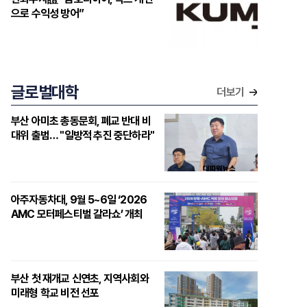
으로 수익성 방어”
글로벌대학
더보기
부산 아미초 총동문회, 폐교 반대 비
대위 출범… "일방적 추진 중단하라"
아주자동차대, 9월 5~6일 ‘2026
AMC 모터페스티벌 갈라쇼’ 개최
부산 첫 재개교 신연초, 지역사회와
미래형 학교 비전 선포