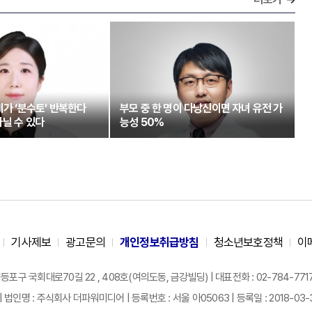
기가 ‘분수토’ 반복한다
부모 중 한 명이 다낭신이면 자녀 유전 가
닐 수 있다
능성 50%
기사제보
광고문의
개인정보취급방침
청소년보호정책
이
구 국회대로70길 22 , 408호(여의도동, 금강빌딩) | 대표전화 : 02-784-7717 |
| 법인명 : 주식회사 더파워미디어 | 등록번호 : 서울 아05063 | 등록일 : 2018-03-31 