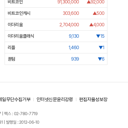
비트코인
91,300,000
▲92,000
비트코인캐시
303,600
▲500
이더리움
2,704,000
▲4,000
이더리움클래식
9,130
▼15
리플
1,460
▼1
퀀텀
939
▼6
메일무단수집거부
인터넷신문윤리강령
편집자율성보장
 팩스 : 02-780-7719
| 발행일 : 2012-06-10