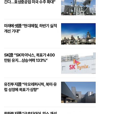
긴다…효성중공업 미국 수주 확대”
미래에셋證 “현대제철, 하반기 실적
개선 기대”
SK證 “SK하이닉스, 목표가 400
만원 유지…상승여력 133%”
유진투자證 “아모레퍼시픽, 북미·유
럽 성장에 목표가 상향”
한화투자證 “금호타이어, 믹스 개선