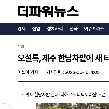
오설록, 제주 한남차밭에 
경제
산업
정치사회
전국
이슈포커스
산업
오설록, 제주 한남차밭에 새
이설아 기자
기사입력 :
2026-06-16 11:05
서귀포 한남차밭 일대 ‘티하우스 티팩토리점’ 오픈