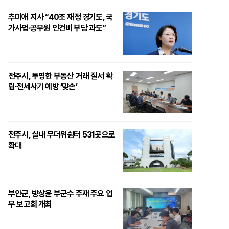
추미애 지사 “40조 재정 경기도, 국
가사업·공무원 인건비 부담 과도”
전주시, 투명한 부동산 거래 질서 확
립·전세사기 예방 ‘맞손’
전주시, 실내 무더위쉼터 531곳으로
확대
부안군, 방상윤 부군수 주재 주요 업
무 보고회 개최