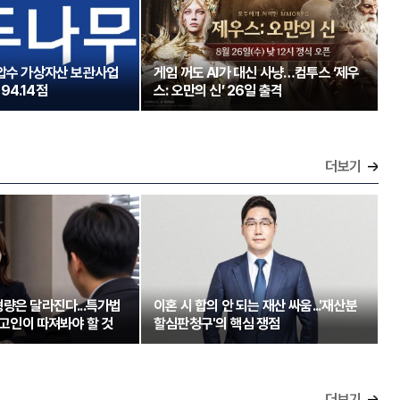
 압수 가상자산 보관사업
게임 꺼도 AI가 대신 사냥…컴투스 ‘제우
94.14점
스: 오만의 신’ 26일 출격
더보기
량은 달라진다...특가법
이혼 시 합의 안 되는 재산 싸움...'재산분
 피고인이 따져봐야 할 것
할심판청구'의 핵심 쟁점
더보기