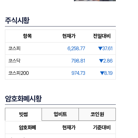
주식시황
항목
현재가
전일대비
코스피
6,258.77
▼37.61
코스닥
798.81
▼2.86
코스피200
974.73
▼8.19
암호화폐시황
빗썸
업비트
코인원
암호화폐
현재가
기준대비