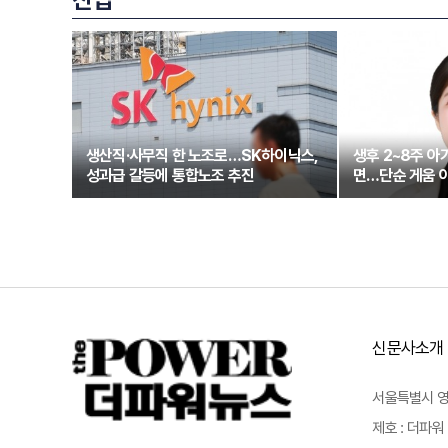
생산직·사무직 한 노조로…SK하이닉스,
생후 2~8주 아
성과급 갈등에 통합노조 추진
면…단순 게움 아
신문사소개
서울특별시 영등포
제호 : 더파워 