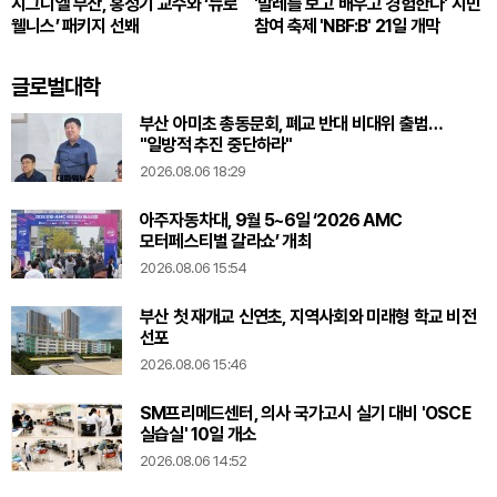
시그니엘 부산, 홍정기 교수와 ‘뉴로
'발레를 보고 배우고 경험한다' 시민
웰니스’ 패키지 선봬
참여 축제 'NBF:B' 21일 개막
글로벌대학
부산 아미초 총동문회, 폐교 반대 비대위 출범…
"일방적 추진 중단하라"
2026.08.06 18:29
아주자동차대, 9월 5~6일 ‘2026 AMC
모터페스티벌 갈라쇼’ 개최
2026.08.06 15:54
부산 첫 재개교 신연초, 지역사회와 미래형 학교 비전
선포
2026.08.06 15:46
SM프리메드센터, 의사 국가고시 실기 대비 'OSCE
실습실' 10일 개소
2026.08.06 14:52