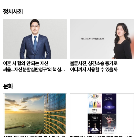
정치사회
이혼 시 합의 안 되는 재산
불륜사진, 상간소송 증거로
싸움...'재산분할심판청구'의 핵심
어디까지 사용할 수 있을까
쟁점
문화