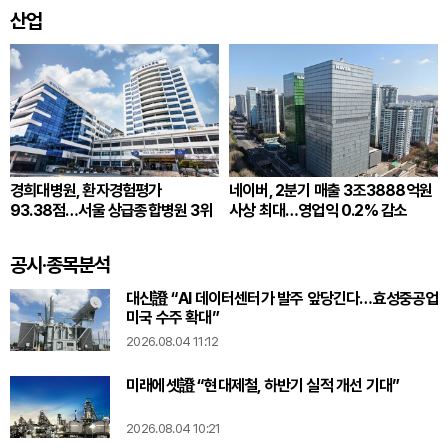
산업
경희대병원, 환자경험평가
네이버, 2분기 매출 3조3888억원
93.38점…서울 상급종합병원 3위
사상 최대…영업익 0.2% 감소
공시·종목분석
대신證 “AI 데이터센터가 발주 앞당긴다…효성중공업
미국 수주 확대”
2026.08.04 11:12
미래에셋證 “현대제철, 하반기 실적 개선 기대”
2026.08.04 10:21