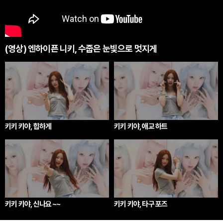
(영상) 엔하이픈 니키, 수줍은 눈빛으로 멋지게
키키 키야, 힙하게
키키 키야, 애교 하트
키키 키야, 신나요 ~~
키키 키야, 타구 포즈