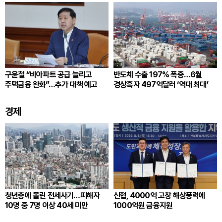
구윤철 “비아파트 공급 늘리고
반도체 수출 197% 폭증…6월
주택금융 완화”…추가 대책 예고
경상흑자 497억달러 ‘역대 최대’
경제
청년층에 몰린 전세사기…피해자
신협, 4000억 고창 해상풍력에
10명 중 7명 이상 40세 미만
1000억원 금융지원