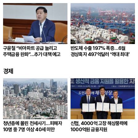
구윤철 “비아파트 공급 늘리고
반도체 수출 197% 폭증…6월
주택금융 완화”…추가 대책 예고
경상흑자 497억달러 ‘역대 최대’
경제
청년층에 몰린 전세사기…피해자
신협, 4000억 고창 해상풍력에
10명 중 7명 이상 40세 미만
1000억원 금융지원