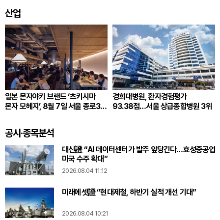
산업
일본 몬자야키 브랜드 ‘츠키시마
경희대병원, 환자경험평가
몬자 모헤지’, 8월 7일 서울 종로3가
93.38점…서울 상급종합병원 3위
한국 1호점 오픈
공시·종목분석
대신證 “AI 데이터센터가 발주 앞당긴다…효성중공업
미국 수주 확대”
2026.08.04 11:12
미래에셋證 “현대제철, 하반기 실적 개선 기대”
2026.08.04 10:21