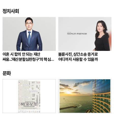
정치사회
이혼 시 합의 안 되는 재산
불륜사진, 상간소송 증거로
싸움...'재산분할심판청구'의 핵심
어디까지 사용할 수 있을까
쟁점
문화