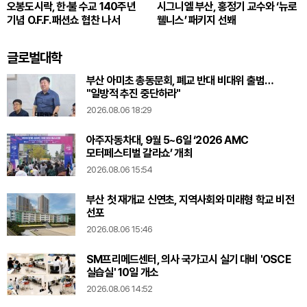
오봉도시락, 한·불 수교 140주년
시그니엘 부산, 홍정기 교수와 ‘뉴로
기념 O.F.F. 패션쇼 협찬 나서
웰니스’ 패키지 선봬
글로벌대학
부산 아미초 총동문회, 폐교 반대 비대위 출범…
"일방적 추진 중단하라"
2026.08.06 18:29
아주자동차대, 9월 5~6일 ‘2026 AMC
모터페스티벌 갈라쇼’ 개최
2026.08.06 15:54
부산 첫 재개교 신연초, 지역사회와 미래형 학교 비전
선포
2026.08.06 15:46
SM프리메드센터, 의사 국가고시 실기 대비 'OSCE
실습실' 10일 개소
2026.08.06 14:52